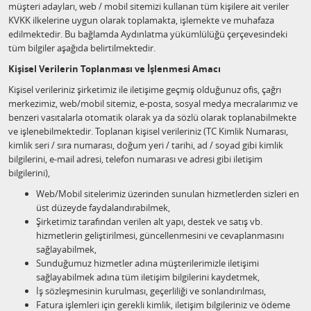
müşteri adayları, web / mobil sitemizi kullanan tüm kişilere ait veriler
KVKK ilkelerine uygun olarak toplamakta, işlemekte ve muhafaza
edilmektedir. Bu bağlamda Aydınlatma yükümlülüğü çerçevesindeki
tüm bilgiler aşağıda belirtilmektedir.
Kişisel Verilerin Toplanması ve İşlenmesi Amacı
Kişisel verileriniz şirketimiz ile iletişime geçmiş olduğunuz ofis, çağrı
merkezimiz, web/mobil sitemiz, e-posta, sosyal medya mecralarımız ve
benzeri vasıtalarla otomatik olarak ya da sözlü olarak toplanabilmekte
ve işlenebilmektedir. Toplanan kişisel verileriniz (TC Kimlik Numarası,
kimlik seri / sıra numarası, doğum yeri / tarihi, ad / soyad gibi kimlik
bilgilerini, e-mail adresi, telefon numarası ve adresi gibi iletişim
bilgilerini),
Web/Mobil sitelerimiz üzerinden sunulan hizmetlerden sizleri en
üst düzeyde faydalandırabilmek,
Şirketimiz tarafından verilen alt yapı, destek ve satış vb.
hizmetlerin geliştirilmesi, güncellenmesini ve cevaplanmasını
sağlayabilmek,
Sunduğumuz hizmetler adına müşterilerimizle iletişimi
sağlayabilmek adına tüm iletişim bilgilerini kaydetmek,
İş sözleşmesinin kurulması, geçerliliği ve sonlandırılması,
Fatura işlemleri için gerekli kimlik, iletişim bilgileriniz ve ödeme