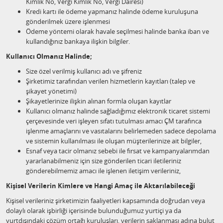
Kimlik No, Vergi Kimlik No, Vergi Dairesi)
Kredi kartı ile ödeme yapmanız halinde ödeme kuruluşuna
gönderilmek üzere işlenmesi
Ödeme yöntemi olarak havale seçilmesi halinde banka iban ve
kullandığınız bankaya ilişkin bilgiler.
Kullanıcı Olmanız Halinde;
Size özel verilmiş kullanıcı adı ve şifreniz
Şirketimiz tarafından verilen hizmetlerin kayıtları (talep ve
şikayet yönetimi)
Şikayetlerinize ilişkin alınan formla oluşan kayıtlar
Kullanıcı olmanız halinde sağladığımız elektronik ticaret sistemi
çerçevesinde veri işleyen sıfatı tutulması amacı ÇM tarafınca
işlenme amaçlarını ve vasıtalarını belirlemeden sadece depolama
ve sistemin kullanılması ile oluşan müşterilerinize ait bilgiler,
Esnaf veya tacir olmanız sebebi ile fırsat ve kampanyalarımdan
yararlanabilmeniz için size gönderilen ticari iletileriniz
gönderebilmemiz amacı ile işlenen iletişim verileriniz,
Kişisel Verilerin Kimlere ve Hangi Amaç ile Aktarılabileceği
Kişisel verileriniz şirketimizin faaliyetleri kapsamında doğrudan veya
dolaylı olarak işbirliği içerisinde bulunduğumuz yurtiçi ya da
yurtdışındaki çözüm ortağı kuruluşları, verilerin saklanması adına bulut