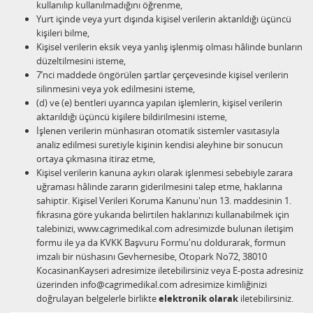
kullanılıp kullanılmadığını öğrenme,
Yurt içinde veya yurt dışında kişisel verilerin aktarıldığı üçüncü
kişileri bilme,
Kişisel verilerin eksik veya yanlış işlenmiş olması hâlinde bunların
düzeltilmesini isteme,
7’nci maddede öngörülen şartlar çerçevesinde kişisel verilerin
silinmesini veya yok edilmesini isteme,
(d) ve (e) bentleri uyarınca yapılan işlemlerin, kişisel verilerin
aktarıldığı üçüncü kişilere bildirilmesini isteme,
İşlenen verilerin münhasıran otomatik sistemler vasıtasıyla
analiz edilmesi suretiyle kişinin kendisi aleyhine bir sonucun
ortaya çıkmasına itiraz etme,
Kişisel verilerin kanuna aykırı olarak işlenmesi sebebiyle zarara
uğraması hâlinde zararın giderilmesini talep etme, haklarına
sahiptir. Kişisel Verileri Koruma Kanunu'nun 13. maddesinin 1.
fıkrasına göre yukarıda belirtilen haklarınızı kullanabilmek için
talebinizi, www.cagrimedikal.com adresimizde bulunan iletişim
formu ile ya da KVKK Başvuru Formu'nu doldurarak, formun
imzalı bir nüshasını Gevhernesibe, Otopark No72, 38010
KocasinanKayseri adresimize iletebilirsiniz veya E-posta adresiniz
üzerinden info@cagrimedikal.com adresimize kimliğinizi
doğrulayan belgelerle birlikte
elektronik olarak
iletebilirsiniz.