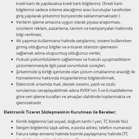
kredi kartı ile yapılacaksa kredi kartı bilgileriniz. (Kredi kartı
bilgileriniz sadece ödeme alacağımız aracı kuruluşlar tarafından
giriş yapılarak şirketimiz bünyesinde saklanmamaktadır.)
Verilerin işleme amacına uygun olarak piyasa araştırması,
ürünlerin reklam, pazarlama, tanıtım ve kampanyaları hakkında
bilgi verilmesi,
Alt yapımızı kullanmanız halinde satışlarınız, sistemi kullanırken
girmiş olduğunuz bilgiler ve e-ticaret sitenizin işlemesini
sağlamak adına oluşturmuş olduğunuz veriler,
Hukuki yükümlülüklerin sağlanması ve hukuki uyuşmazlıkların
çözümlenmesiyle ilgili yasal sorumluluk süreçleri,
Şirketimizle iş birliği içerisinde olan çözüm ortaklarımız aracılığı ile
hizmetlerimiz hakkında müşterilerimizi bilgilendirmek,
Elektronik ortamda mail, destek sistemi, yazılı ve sözlü
sorularınızı cevaplayabilmek adına KVKK'nın 5.ve 6.maddelerine
göre veri işleme kuralları ve amaçları dahilinde toplanmakta ve
işlenmektedir.
Elektronik Ticaret Sözleşmesinin Kurulması ile Beraber;
Kimlik bilgileriniz (ad soyad, doğum tarihi / yeri, TC Kimlik No)
İletişim bilgileriniz (açık adres, e-posta adresi, telefon numarası)
Fatura talep etmeniz halinde bizimle paylaşmanız halinde (TC