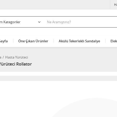
H
Sayfa
Öne Çıkan Ürünler
Akülü Tekerlekli Sandalye
Elek
a
Hasta Yürüteci
ürüteci Rollator