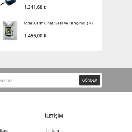
1.341,68
İdrar Alarm Cihazı Sesli Ve Titreşimli Işıklı
1.455,00
GÖNDER
İLETİŞİM
tikası
İletişim