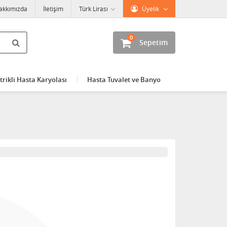
akkımızda
İletişim
Türk Lirası
Üyelik
0
Sepetim
trikli Hasta Karyolası
Hasta Tuvalet ve Banyo