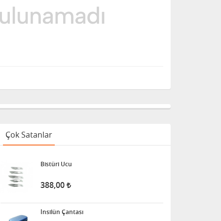
Çok Satanlar
Bistüri Ucu
388,00
İnsilün Çantası