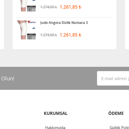
1.261,85
1.274,60
Judo Angora Dizlik Numara 3
1.261,85
1.274,60
 Olun!
KURUMSAL
ÖDEME
Hakkımızda
Gizlilik Poli