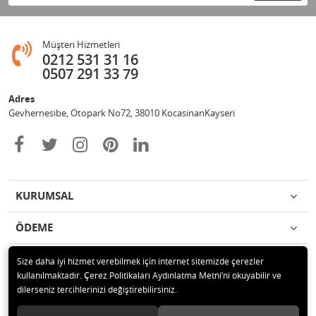
Müşteri Hizmetleri
0212 531 31 16
0507 291 33 79
Adres
Gevhernesibe, Otopark No72, 38010 KocasinanKayseri
KURUMSAL
ÖDEME
İLETİŞİM
Size daha iyi hizmet verebilmek için internet sitemizde çerezler
kullanılmaktadır. Çerez Politikaları Aydınlatma Metni’ni okuyabilir ve
dilerseniz tercihlerinizi değiştirebilirsiniz.
© 2020 Çağrı Medikal Tekerlekli Sandalye Mağazası Tüm hakları saklıdır.