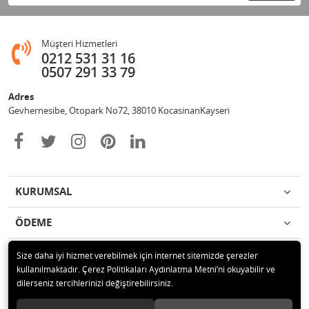
Müşteri Hizmetleri
0212 531 31 16
0507 291 33 79
Adres
Gevhernesibe, Otopark No72, 38010 KocasinanKayseri
KURUMSAL
ÖDEME
İLETİŞİM
Size daha iyi hizmet verebilmek için internet sitemizde çerezler
kullanılmaktadır. Çerez Politikaları Aydınlatma Metni’ni okuyabilir ve
dilerseniz tercihlerinizi değiştirebilirsiniz.
© 2020 Çağrı Medikal Tekerlekli Sandalye Mağazası Tüm hakları saklıdır.