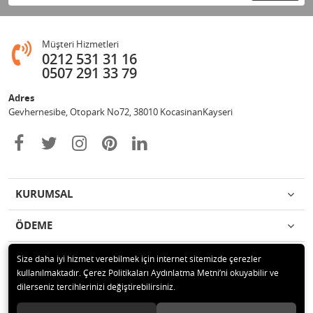
Müşteri Hizmetleri
0212 531 31 16
0507 291 33 79
Adres
Gevhernesibe, Otopark No72, 38010 KocasinanKayseri
KURUMSAL
ÖDEME
İLETİŞİM
Size daha iyi hizmet verebilmek için internet sitemizde çerezler
kullanılmaktadır. Çerez Politikaları Aydınlatma Metni’ni okuyabilir ve
dilerseniz tercihlerinizi değiştirebilirsiniz.
© 2020 Çağrı Medikal Tekerlekli Sandalye Mağazası Tüm hakları saklıdır.