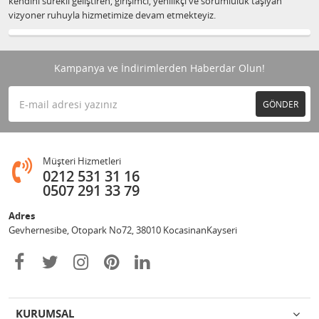
kendini sürekli geliştiren, girişimci, yenilikçi ve sorumluluk taşıyan
vizyoner ruhuyla hizmetimize devam etmekteyiz.
Kampanya ve İndirimlerden Haberdar Olun!
GÖNDER
Müşteri Hizmetleri
0212 531 31 16
0507 291 33 79
Adres
Gevhernesibe, Otopark No72, 38010 KocasinanKayseri
KURUMSAL