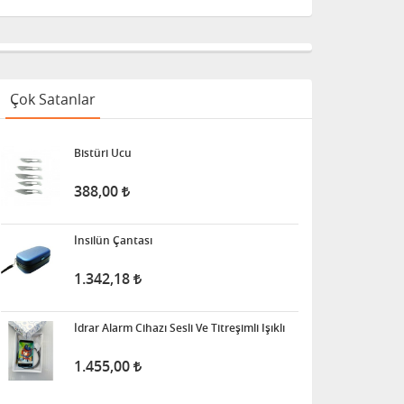
Çok Satanlar
Bistüri Ucu
388,00
İnsilün Çantası
1.342,18
İdrar Alarm Cihazı Sesli Ve Titreşimli Işıklı
1.455,00