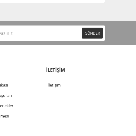
GÖNDER
İLETİŞİM
tikası
İletişim
şulları
nekleri
şmesi