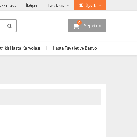
akkımızda
İletişim
Türk Lirası
Üyelik
0
Sepetim
trikli Hasta Karyolası
Hasta Tuvalet ve Banyo