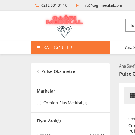
0212 531 31 16
info@cagrimedikal.com
KATEGORILER
Ana 
Ana Sayf
Pulse Oksimetre
Pulse 
Markalar
Comfort Plus Medikal
(1)
Com
Fiyat Aralığı
Com
Pul