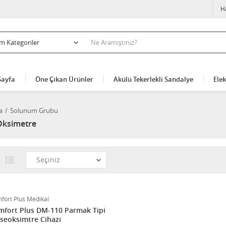
H
Sayfa
Öne Çıkan Ürünler
Akülü Tekerlekli Sandalye
Elek
a
Solunum Grubu
Oksimetre
fort Plus Medikal
fort Plus DM-110 Parmak Tipi
seoksimtre Cihazı