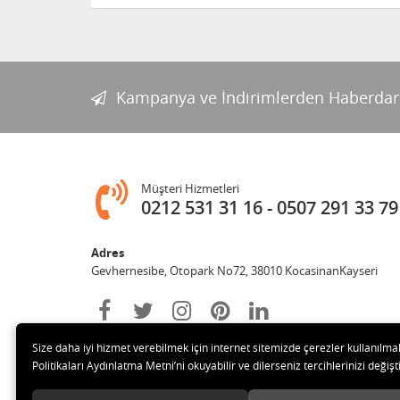
Kampanya ve İndirimlerden Haberdar
Müşteri Hizmetleri
0212 531 31 16
0507 291 33 79
Adres
Gevhernesibe, Otopark No72, 38010 KocasinanKayseri
Size daha iyi hizmet verebilmek için internet sitemizde çerezler kullanılma
Politikaları Aydınlatma Metni’ni okuyabilir ve dilerseniz tercihlerinizi değişti