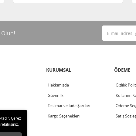
 Olun!
KURUMSAL
ÖDEME
Hakkımızda
Gizlilik Poli
Güvenlik
Kullanım Ko
Teslimat ve İade Şartları
Ödeme Seçe
Kargo Seçenekleri
Satış Sözle
ktadır. Çerez
rebilirsiniz.