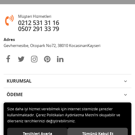
Müşteri Hizmetleri
0212 531 31 16
0507 291 33 79
Adres
Gevhernesibe, Otopark No72, 38010 KocasinanKayseri
KURUMSAL
ÖDEME
İLETİŞİM
Size daha iyi hizmet verebilmek için internet sitemizde çerezler
kullanılmaktadır. Çerez Politikaları Aydınlatma Metni’ni okuyabilir ve
dilerseniz tercihlerinizi değiştirebilirsiniz.
© 2020 Çağrı Medikal Tekerlekli Sandalye Mağazası Tüm hakları saklıdır.
Tercihleri Ayarla
Tümünü Kabul Et