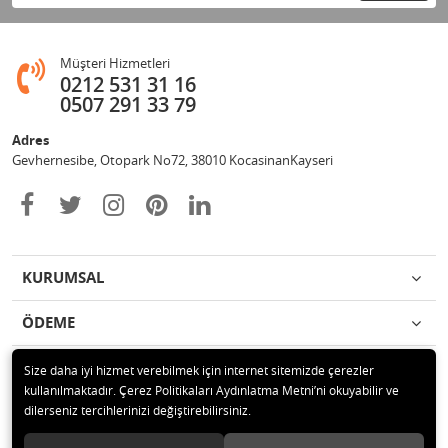
Müşteri Hizmetleri
0212 531 31 16
0507 291 33 79
Adres
Gevhernesibe, Otopark No72, 38010 KocasinanKayseri
KURUMSAL
ÖDEME
İLETİŞİM
Size daha iyi hizmet verebilmek için internet sitemizde çerezler
kullanılmaktadır. Çerez Politikaları Aydınlatma Metni’ni okuyabilir ve
dilerseniz tercihlerinizi değiştirebilirsiniz.
© 2020 Çağrı Medikal Tekerlekli Sandalye Mağazası Tüm hakları saklıdır.