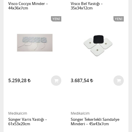
Visco Coccyx Minder –
Visco Bel Yastığı –
44x36x7cm
35x34x12cm
YENI
YENI
5.259,28
3.687,54
Medikalcim
Medikalcim
Sünger Varis Yastığı –
Sünger Tekerlekli Sandalye
61x53x20cm
Minderi – 45x43x7cm