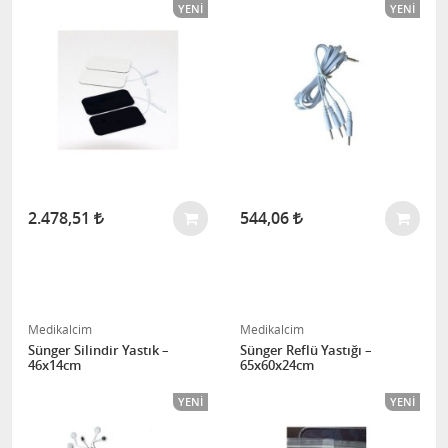
YENI
YENI
2.478,51
544,06
Medikalcim
Medikalcim
Sünger Silindir Yastık –
Sünger Reflü Yastığı –
46x14cm
65x60x24cm
YENI
YENI