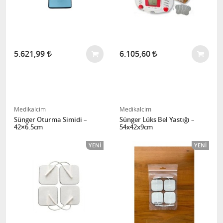
5.621,99
6.105,60
Medikalcim
Medikalcim
Sünger Oturma Simidi –
Sünger Lüks Bel Yastığı –
42×6.5cm
54x42x9cm
YENI
YENI