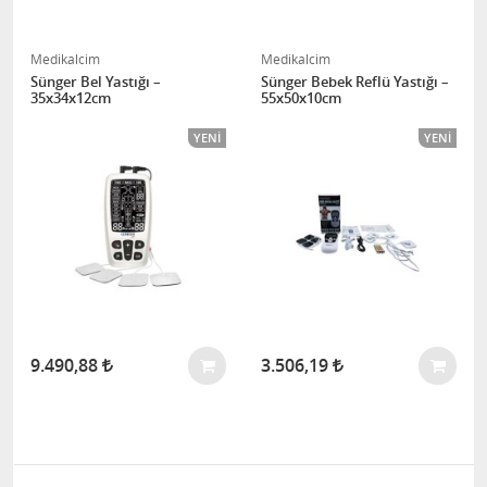
Medikalcim
Medikalcim
Sünger Bel Yastığı –
Sünger Bebek Reflü Yastığı –
35x34x12cm
55x50x10cm
YENI
YENI
9.490,88
3.506,19