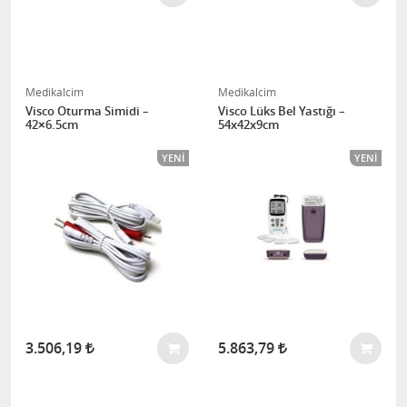
Medikalcim
Medikalcim
Visco Oturma Simidi –
Visco Lüks Bel Yastığı –
42×6.5cm
54x42x9cm
YENI
YENI
3.506,19
5.863,79