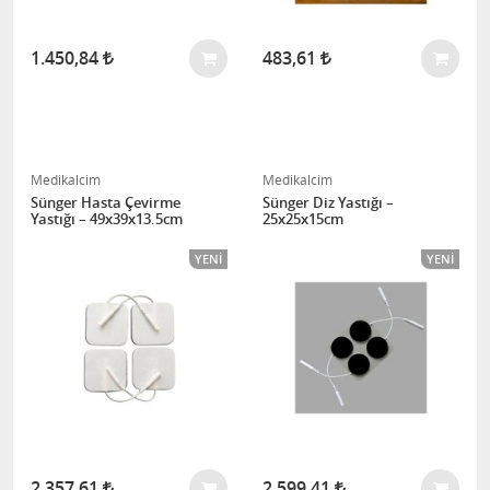
1.450,84
483,61
Medikalcim
Medikalcim
Sünger Hasta Çevirme
Sünger Diz Yastığı –
Yastığı – 49x39x13.5cm
25x25x15cm
YENI
YENI
2.357,61
2.599,41