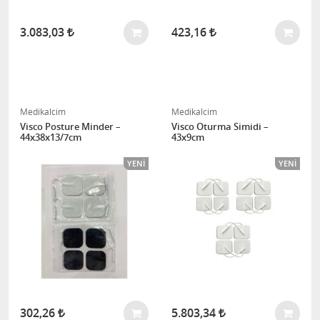
3.083,03
423,16
Medikalcim
Medikalcim
Visco Posture Minder –
Visco Oturma Simidi –
44x38x13/7cm
43x9cm
YENI
YENI
302,26
5.803,34