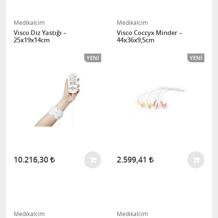
Medikalcim
Medikalcim
Visco Diz Yastığı –
Visco Coccyx Minder –
25x19x14cm
44x36x9,5cm
YENI
YENI
10.216,30
2.599,41
Medikalcim
Medikalcim