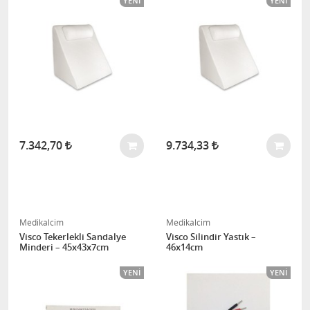
YENI
YENI
7.342,70
9.734,33
Medikalcim
Medikalcim
Visco Tekerlekli Sandalye
Visco Silindir Yastık –
Minderi – 45x43x7cm
46x14cm
YENI
YENI