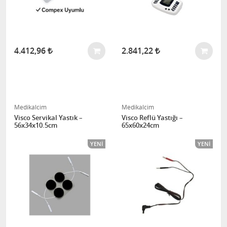
4.412,96
2.841,22
Medikalcim
Medikalcim
Visco Servikal Yastık –
Visco Reflü Yastığı –
56x34x10.5cm
65x60x24cm
YENI
YENI