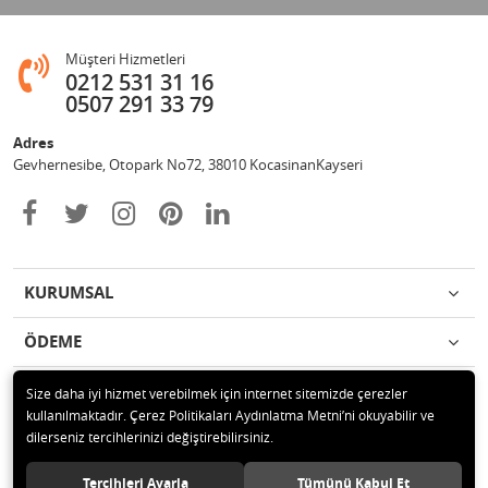
Müşteri Hizmetleri
0212 531 31 16
0507 291 33 79
Adres
Gevhernesibe, Otopark No72, 38010 KocasinanKayseri
KURUMSAL
ÖDEME
İLETİŞİM
Size daha iyi hizmet verebilmek için internet sitemizde çerezler
kullanılmaktadır. Çerez Politikaları Aydınlatma Metni’ni okuyabilir ve
dilerseniz tercihlerinizi değiştirebilirsiniz.
© 2020 Çağrı Medikal Tekerlekli Sandalye Mağazası Tüm hakları saklıdır.
Tercihleri Ayarla
Tümünü Kabul Et