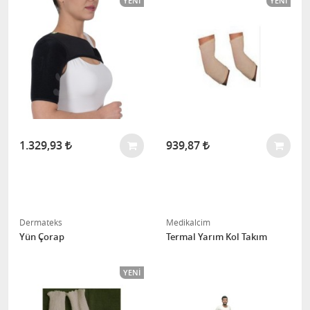
YENI
YENI
1.329,93
939,87
Dermateks
Medikalcim
Yün Çorap
Termal Yarım Kol Takım
YENI