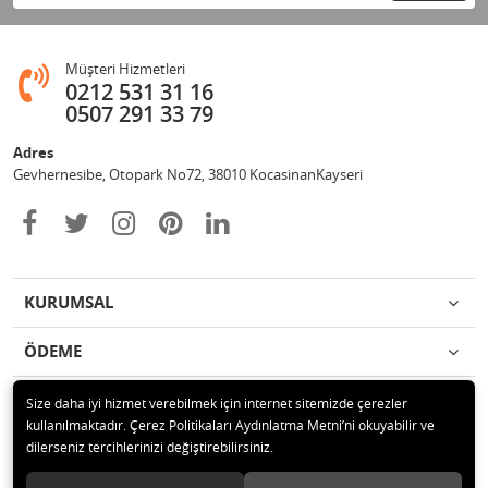
Müşteri Hizmetleri
0212 531 31 16
0507 291 33 79
Adres
Gevhernesibe, Otopark No72, 38010 KocasinanKayseri
KURUMSAL
ÖDEME
İLETİŞİM
Size daha iyi hizmet verebilmek için internet sitemizde çerezler
kullanılmaktadır. Çerez Politikaları Aydınlatma Metni’ni okuyabilir ve
dilerseniz tercihlerinizi değiştirebilirsiniz.
© 2020 Çağrı Medikal Tekerlekli Sandalye Mağazası Tüm hakları saklıdır.