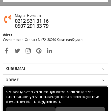
Müşteri Hizmetleri
0212 531 31 16
0507 291 33 79
Adres
Gevhernesibe, Otopark No72, 38010 KocasinanKayseri
KURUMSAL
ÖDEME
İLETİŞİM
Size daha iyi hizmet verebilmek için internet sitemizde çerezler
kullanılmaktadır. Çerez Politikaları Aydınlatma Metni’ni okuyabilir ve
dilerseniz tercihlerinizi değiştirebilirsiniz.
© 2020 Çağrı Medikal Tekerlekli Sandalye Mağazası Tüm hakları saklıdır.