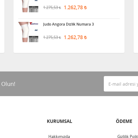
1.262,78
1.275,53
Judo Angora Dizlik Numara 3
1.262,78
1.275,53
 Olun!
KURUMSAL
ÖDEME
Hakkımızda
Gizlilik Poli