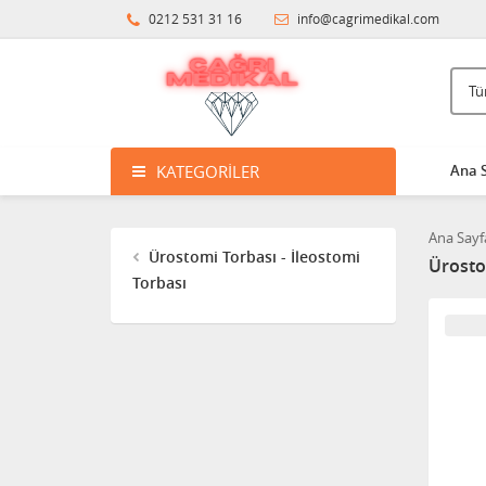
0212 531 31 16
info@cagrimedikal.com
KATEGORILER
Ana 
Ana Sayf
Ürostomi Torbası - İleostomi
Ürosto
Torbası