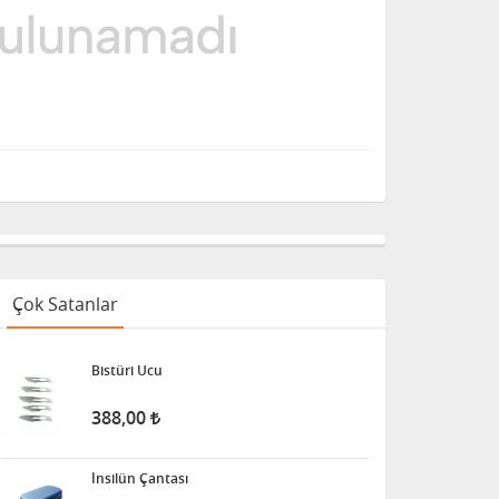
Çok Satanlar
Bistüri Ucu
388,00
İnsilün Çantası