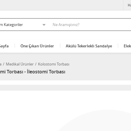
H
Sayfa
Öne Çıkan Ürünler
Akülü Tekerlekli Sandalye
Elek
a
Medikal Ürünler
Kolostomi Torbası
mi Torbası - İleostomi Torbası