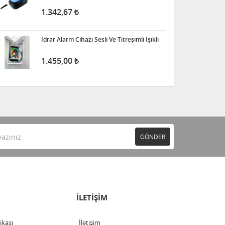
1.342,67
İdrar Alarm Cihazı Sesli Ve Titreşimli Işıklı
1.455,00
GÖNDER
İLETİŞİM
tikası
İletişim