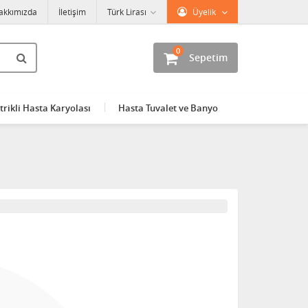
akkımızda
İletişim
Türk Lirası
Üyelik
0
Sepetim
trikli Hasta Karyolası
Hasta Tuvalet ve Banyo