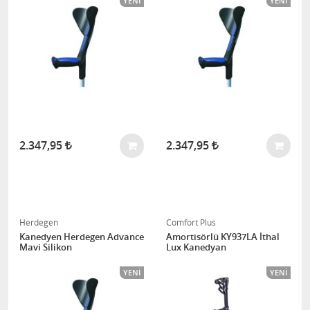
YENI
YENI
2.347,95
2.347,95
Herdegen
Comfort Plus
Kanedyen Herdegen Advance
Amortisörlü KY937LA İthal
Mavi Silikon
Lux Kanedyan
YENI
YENI