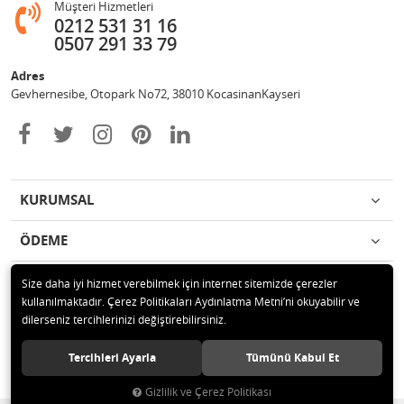
Müşteri Hizmetleri
0212 531 31 16
0507 291 33 79
Adres
Gevhernesibe, Otopark No72, 38010 KocasinanKayseri
KURUMSAL
ÖDEME
İLETİŞİM
Size daha iyi hizmet verebilmek için internet sitemizde çerezler
kullanılmaktadır. Çerez Politikaları Aydınlatma Metni’ni okuyabilir ve
dilerseniz tercihlerinizi değiştirebilirsiniz.
© 2020 Çağrı Medikal Tekerlekli Sandalye Mağazası Tüm hakları saklıdır.
Tercihleri Ayarla
Tümünü Kabul Et
Gizlilik ve Çerez Politikası