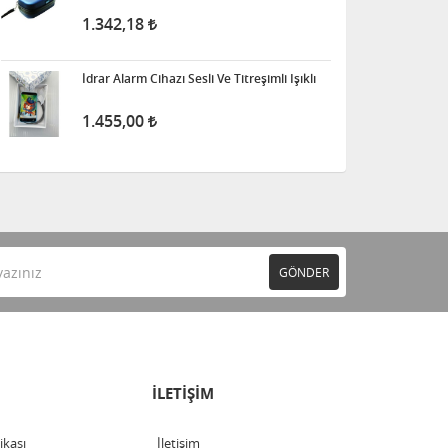
1.342,18
İdrar Alarm Cihazı Sesli Ve Titreşimli Işıklı
1.455,00
GÖNDER
İLETİŞİM
tikası
İletişim