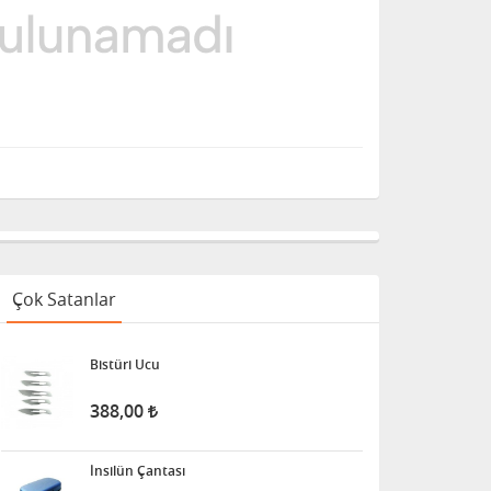
Çok Satanlar
Bistüri Ucu
388,00
İnsilün Çantası