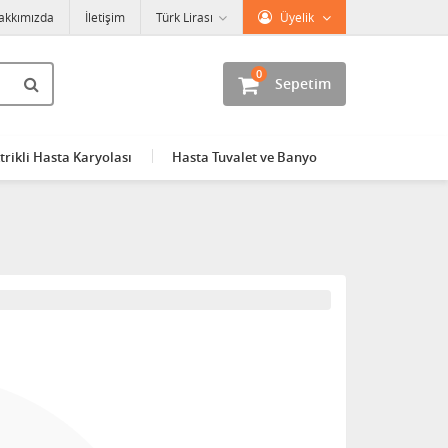
akkımızda
İletişim
Türk Lirası
Üyelik
0
Sepetim
trikli Hasta Karyolası
Hasta Tuvalet ve Banyo