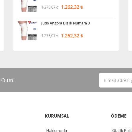
1.262,32
1.275,07
Judo Angora Dizlik Numara 3
1.262,32
1.275,07
 Olun!
KURUMSAL
ÖDEME
Hakkımızda
Gizlilik Poli