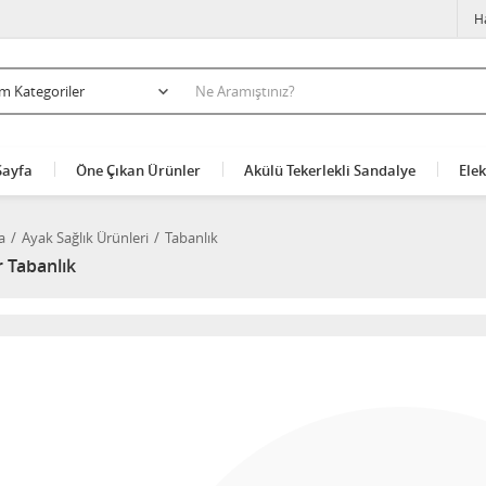
H
Sayfa
Öne Çıkan Ürünler
Akülü Tekerlekli Sandalye
Elek
a
Ayak Sağlık Ürünleri
Tabanlık
 Tabanlık