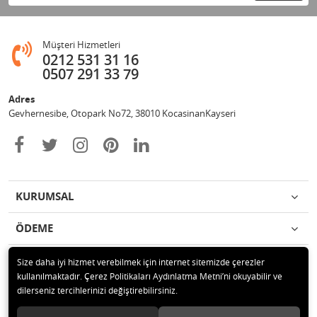
Müşteri Hizmetleri
0212 531 31 16
0507 291 33 79
Adres
Gevhernesibe, Otopark No72, 38010 KocasinanKayseri
KURUMSAL
ÖDEME
İLETİŞİM
Size daha iyi hizmet verebilmek için internet sitemizde çerezler
kullanılmaktadır. Çerez Politikaları Aydınlatma Metni’ni okuyabilir ve
dilerseniz tercihlerinizi değiştirebilirsiniz.
© 2020 Çağrı Medikal Tekerlekli Sandalye Mağazası Tüm hakları saklıdır.