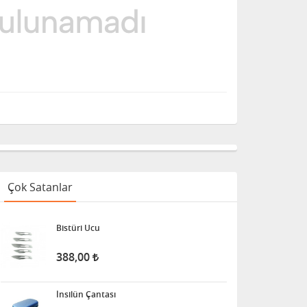
Çok Satanlar
Bistüri Ucu
388,00
İnsilün Çantası