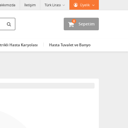
akkımızda
İletişim
Türk Lirası
Üyelik
0
Sepetim
trikli Hasta Karyolası
Hasta Tuvalet ve Banyo