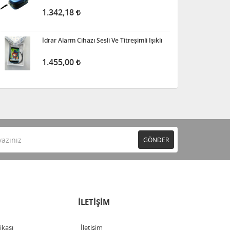
1.342,18
İdrar Alarm Cihazı Sesli Ve Titreşimli Işıklı
1.455,00
GÖNDER
İLETİŞİM
tikası
İletişim