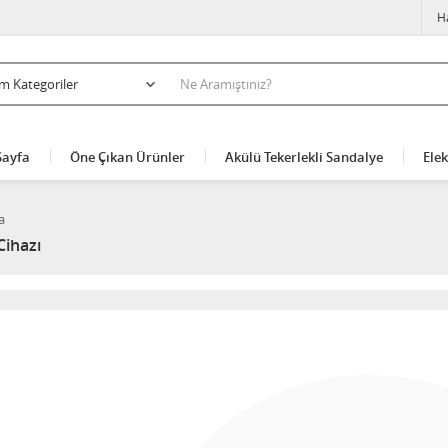
H
Sayfa
Öne Çıkan Ürünler
Akülü Tekerlekli Sandalye
Elek
a
Cihazı