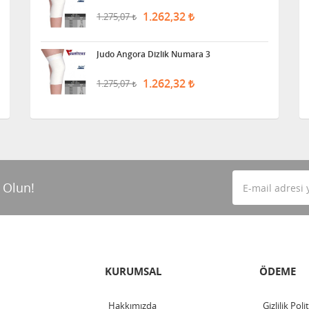
1.262,32
1.275,07
Judo Angora Dizlik Numara 3
1.262,32
1.275,07
 Olun!
KURUMSAL
ÖDEME
Hakkımızda
Gizlilik Poli