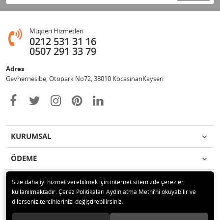
Müşteri Hizmetleri
0212 531 31 16
0507 291 33 79
Adres
Gevhernesibe, Otopark No72, 38010 KocasinanKayseri
KURUMSAL
ÖDEME
İLETİŞİM
Size daha iyi hizmet verebilmek için internet sitemizde çerezler
kullanılmaktadır. Çerez Politikaları Aydınlatma Metni’ni okuyabilir ve
dilerseniz tercihlerinizi değiştirebilirsiniz.
© 2020 Çağrı Medikal Tekerlekli Sandalye Mağazası Tüm hakları saklıdır.