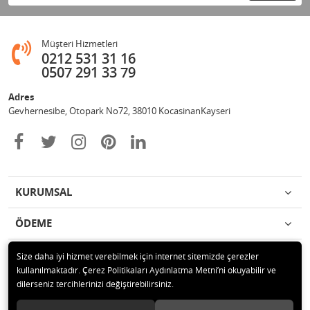
Müşteri Hizmetleri
0212 531 31 16
0507 291 33 79
Adres
Gevhernesibe, Otopark No72, 38010 KocasinanKayseri
KURUMSAL
ÖDEME
İLETİŞİM
Size daha iyi hizmet verebilmek için internet sitemizde çerezler
kullanılmaktadır. Çerez Politikaları Aydınlatma Metni’ni okuyabilir ve
dilerseniz tercihlerinizi değiştirebilirsiniz.
© 2020 Çağrı Medikal Tekerlekli Sandalye Mağazası Tüm hakları saklıdır.