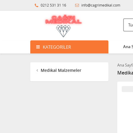
0212 531 31 16
info@cagrimedikal.com
KATEGORILER
Ana 
Ana Sayf
Medikal Malzemeler
Medika