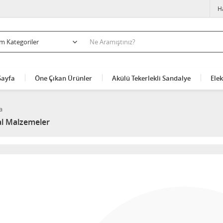
H
Sayfa
Öne Çıkan Ürünler
Akülü Tekerlekli Sandalye
Elek
a
l Malzemeler