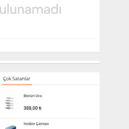
Çok Satanlar
Bistüri Ucu
388,00
İnsilün Çantası