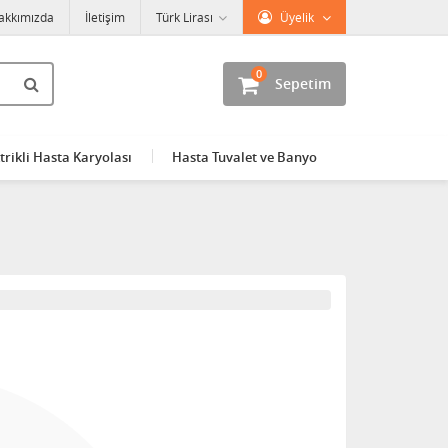
akkımızda
İletişim
Türk Lirası
Üyelik
0
Sepetim
trikli Hasta Karyolası
Hasta Tuvalet ve Banyo