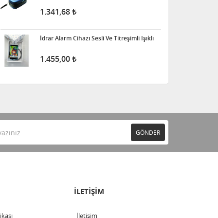
1.341,68
İdrar Alarm Cihazı Sesli Ve Titreşimli Işıklı
1.455,00
GÖNDER
İLETİŞİM
tikası
İletişim