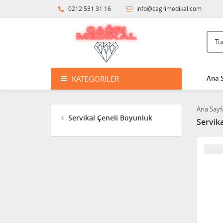
0212 531 31 16
info@cagrimedikal.com
KATEGORILER
Ana 
Ana Sayf
Servikal Çeneli Boyunluk
Servik