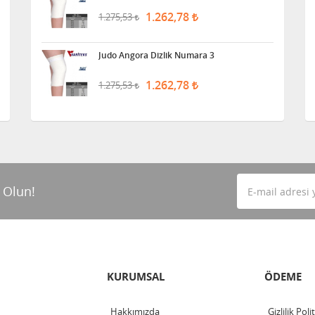
1.262,78
1.275,53
Judo Angora Dizlik Numara 3
1.262,78
1.275,53
 Olun!
KURUMSAL
ÖDEME
Hakkımızda
Gizlilik Poli