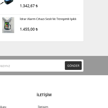
1.342,67
İdrar Alarm Cihazı Sesli Ve Titreşimli Işıklı
1.455,00
GÖNDER
İLETİŞİM
tikası
İletişim