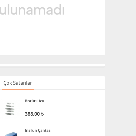
Çok Satanlar
Bistüri Ucu
388,00
İnsilün Çantası