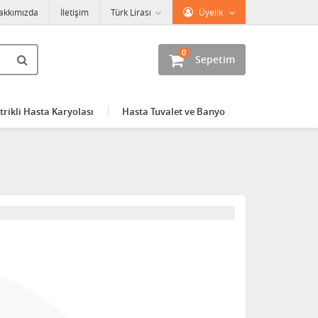
akkımızda
İletişim
Türk Lirası
Üyelik
0
Sepetim
trikli Hasta Karyolası
Hasta Tuvalet ve Banyo