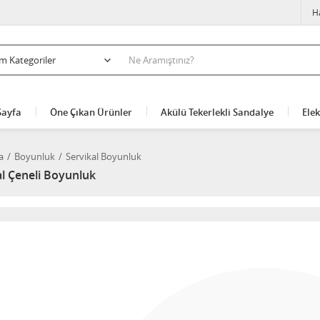
H
Sayfa
Öne Çıkan Ürünler
Akülü Tekerlekli Sandalye
Elek
a
Boyunluk
Servikal Boyunluk
al Çeneli Boyunluk