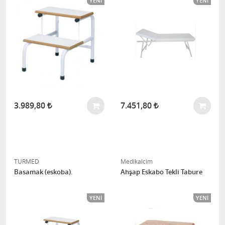
YENI
YENI
3.989,80
7.451,80
TURMED
Medikalcim
Basamak (eskoba).
Ahşap Eskabo Tekli Tabure
YENI
YENI