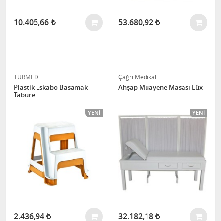
10.405,66
53.680,92
TURMED
Çağrı Medikal
Plastik Eskabo Basamak
Ahşap Muayene Masası Lüx
Tabure
YENI
YENI
2.436,94
32.182,18