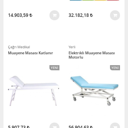
14.903,59
32.182,18
Çağrı Medikal
Yerli
Muayene Masası Katlanır
Elektrikli Muayene Masası
Motorlu
YENI
YENI
5.907,73
56.904,63