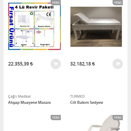
YENI
YENI
22.355,39
32.182,18
Çağrı Medikal
TURMED
Ahşap Muayene Masası
Cilt Bakım Sedyesi
YENI
YENI