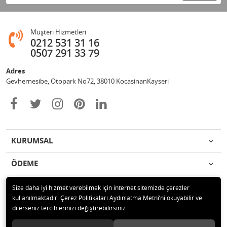
Müşteri Hizmetleri
0212 531 31 16
0507 291 33 79
Adres
Gevhernesibe, Otopark No72, 38010 KocasinanKayseri
KURUMSAL
ÖDEME
İLETİŞİM
Size daha iyi hizmet verebilmek için internet sitemizde çerezler
kullanılmaktadır. Çerez Politikaları Aydınlatma Metni’ni okuyabilir ve
dilerseniz tercihlerinizi değiştirebilirsiniz.
© 2020 Çağrı Medikal Tekerlekli Sandalye Mağazası Tüm hakları saklıdır.