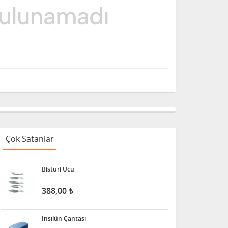
Çok Satanlar
Bistüri Ucu
388,00
İnsilün Çantası