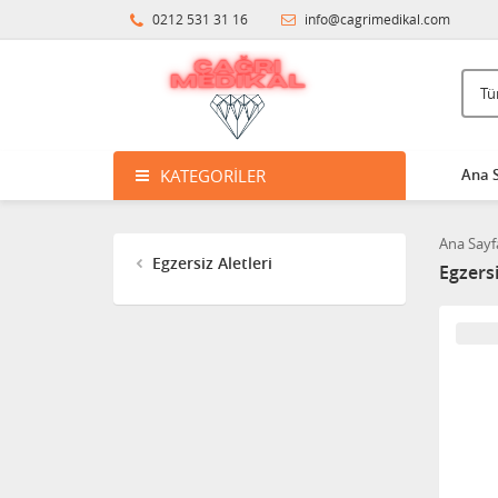
0212 531 31 16
info@cagrimedikal.com
KATEGORILER
Ana 
Ana Sayf
Egzersiz Aletleri
Egzersi