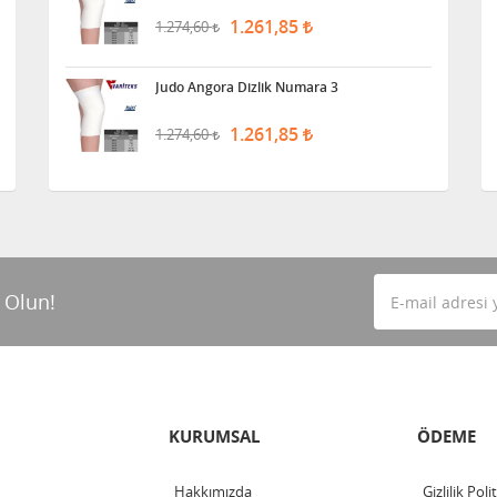
1.261,85
1.274,60
Judo Angora Dizlik Numara 3
1.261,85
1.274,60
 Olun!
KURUMSAL
ÖDEME
Hakkımızda
Gizlilik Poli