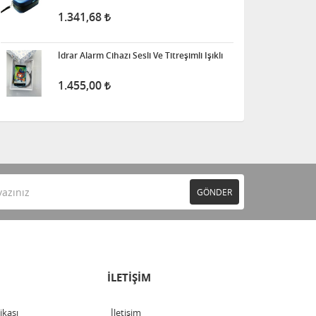
1.341,68
İdrar Alarm Cihazı Sesli Ve Titreşimli Işıklı
1.455,00
GÖNDER
İLETİŞİM
tikası
İletişim