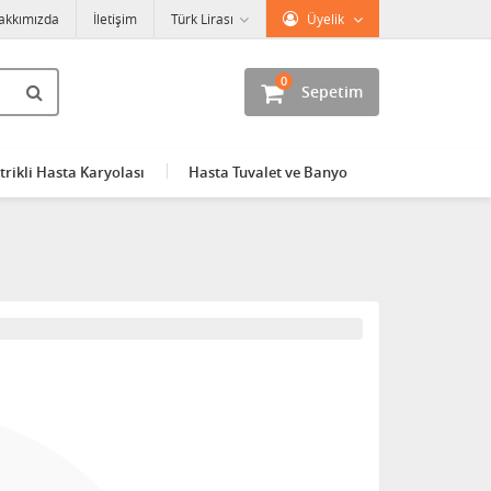
akkımızda
İletişim
Türk Lirası
Üyelik
0
Sepetim
trikli Hasta Karyolası
Hasta Tuvalet ve Banyo