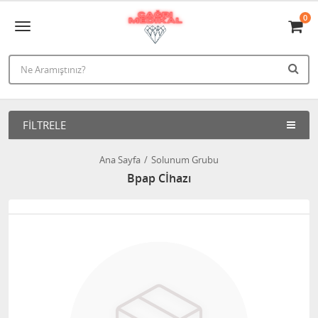
0
FILTRELE
Ana Sayfa
Solunum Grubu
Bpap Cİhazı