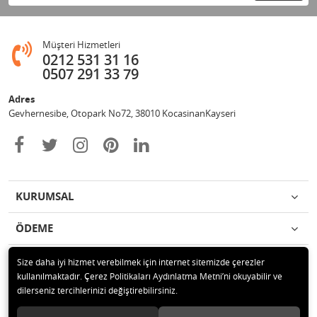
Müşteri Hizmetleri
0212 531 31 16
0507 291 33 79
Adres
Gevhernesibe, Otopark No72, 38010 KocasinanKayseri
KURUMSAL
ÖDEME
İLETİŞİM
Size daha iyi hizmet verebilmek için internet sitemizde çerezler
kullanılmaktadır. Çerez Politikaları Aydınlatma Metni’ni okuyabilir ve
dilerseniz tercihlerinizi değiştirebilirsiniz.
© 2020 Çağrı Medikal Tekerlekli Sandalye Mağazası Tüm hakları saklıdır.