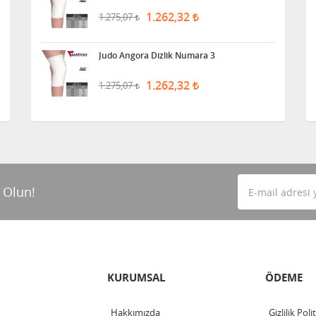
1.262,32
1.275,07
Judo Angora Dizlik Numara 3
1.262,32
1.275,07
 Olun!
KURUMSAL
ÖDEME
Hakkımızda
Gizlilik Poli