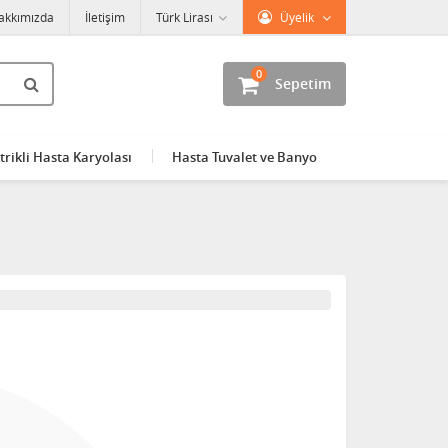
akkımızda
İletişim
Türk Lirası
Üyelik
0
Sepetim
trikli Hasta Karyolası
Hasta Tuvalet ve Banyo