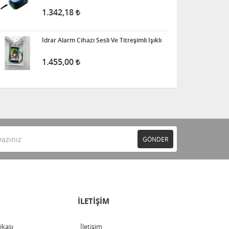
1.342,18
İdrar Alarm Cihazı Sesli Ve Titreşimli Işıklı
1.455,00
GÖNDER
İLETİŞİM
tikası
İletişim