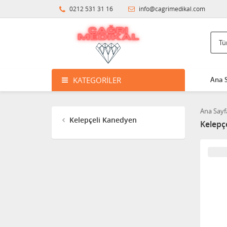
0212 531 31 16
info@cagrimedikal.com
KATEGORILER
Ana 
Ana Sayf
Kelepçeli Kanedyen
Kelepç