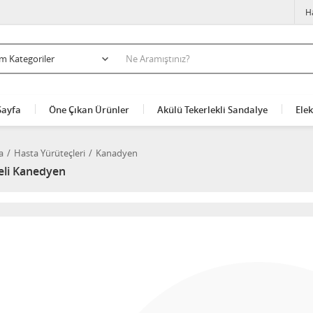
H
Sayfa
Öne Çıkan Ürünler
Akülü Tekerlekli Sandalye
Elek
a
Hasta Yürüteçleri
Kanadyen
eli Kanedyen