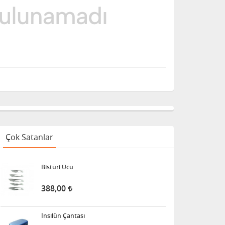
Çok Satanlar
Bistüri Ucu
388,00
İnsilün Çantası