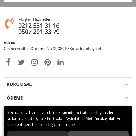
Müşteri Hizmetleri
0212 531 31 16
0507 291 33 79
Adres
Gevhernesibe, Otopark No72, 38010 KocasinanKayseri
KURUMSAL
ÖDEME
İLETİŞİM
Size daha iyi hizmet verebilmek için internet sitemizde çerezler
kullanılmaktadır. Çerez Politikaları Aydınlatma Metni’ni okuyabilir ve
dilerseniz tercihlerinizi değiştirebilirsiniz.
© 2020 Çağrı Medikal Tekerlekli Sandalye Mağazası Tüm hakları saklıdır.