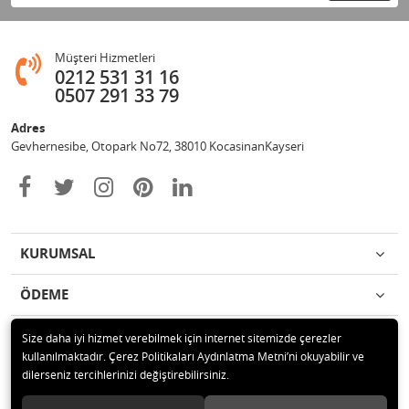
Müşteri Hizmetleri
0212 531 31 16
0507 291 33 79
Adres
Gevhernesibe, Otopark No72, 38010 KocasinanKayseri
KURUMSAL
ÖDEME
İLETİŞİM
Size daha iyi hizmet verebilmek için internet sitemizde çerezler
kullanılmaktadır. Çerez Politikaları Aydınlatma Metni’ni okuyabilir ve
dilerseniz tercihlerinizi değiştirebilirsiniz.
© 2020 Çağrı Medikal Tekerlekli Sandalye Mağazası Tüm hakları saklıdır.