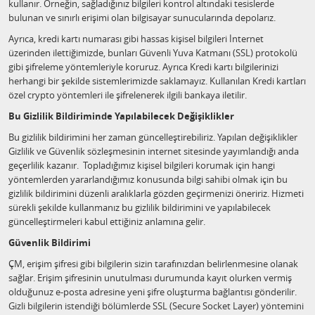
kullanır. Örneğin, sağladığınız bilgileri kontrol altındaki tesislerde
bulunan ve sınırlı erişimi olan bilgisayar sunucularında depolarız.
Ayrıca, kredi kartı numarası gibi hassas kişisel bilgileri İnternet
üzerinden ilettiğimizde, bunları Güvenli Yuva Katmanı (SSL) protokolü
gibi şifreleme yöntemleriyle koruruz. Ayrıca Kredi kartı bilgilerinizi
herhangi bir şekilde sistemlerimizde saklamayız. Kullanılan Kredi kartları
özel crypto yöntemleri ile şifrelenerek ilgili bankaya iletilir.
Bu Gizlilik Bildiriminde Yapılabilecek Değişiklikler
Bu gizlilik bildirimini her zaman güncelleştirebiliriz. Yapılan değişiklikler
Gizlilik ve Güvenlik sözleşmesinin internet sitesinde yayımlandığı anda
geçerlilik kazanır. Topladığımız kişisel bilgileri korumak için hangi
yöntemlerden yararlandığımız konusunda bilgi sahibi olmak için bu
gizlilik bildirimini düzenli aralıklarla gözden geçirmenizi öneririz. Hizmeti
sürekli şekilde kullanmanız bu gizlilik bildirimini ve yapılabilecek
güncelleştirmeleri kabul ettiğiniz anlamına gelir.
Güvenlik Bildirimi
ÇM, erişim şifresi gibi bilgilerin sizin tarafınızdan belirlenmesine olanak
sağlar. Erişim şifresinin unutulması durumunda kayıt olurken vermiş
olduğunuz e-posta adresine yeni şifre oluşturma bağlantısı gönderilir.
Gizli bilgilerin istendiği bölümlerde SSL (Secure Socket Layer) yöntemini