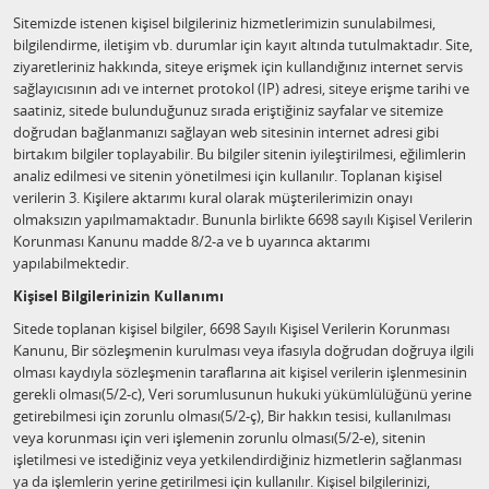
Sitemizde istenen kişisel bilgileriniz hizmetlerimizin sunulabilmesi,
bilgilendirme, iletişim vb. durumlar için kayıt altında tutulmaktadır. Site,
ziyaretleriniz hakkında, siteye erişmek için kullandığınız internet servis
sağlayıcısının adı ve internet protokol (IP) adresi, siteye erişme tarihi ve
saatiniz, sitede bulunduğunuz sırada eriştiğiniz sayfalar ve sitemize
doğrudan bağlanmanızı sağlayan web sitesinin internet adresi gibi
birtakım bilgiler toplayabilir. Bu bilgiler sitenin iyileştirilmesi, eğilimlerin
analiz edilmesi ve sitenin yönetilmesi için kullanılır. Toplanan kişisel
verilerin 3. Kişilere aktarımı kural olarak müşterilerimizin onayı
olmaksızın yapılmamaktadır. Bununla birlikte 6698 sayılı Kişisel Verilerin
Korunması Kanunu madde 8/2-a ve b uyarınca aktarımı
yapılabilmektedir.
Kişisel Bilgilerinizin Kullanımı
Sitede toplanan kişisel bilgiler, 6698 Sayılı Kişisel Verilerin Korunması
Kanunu, Bir sözleşmenin kurulması veya ifasıyla doğrudan doğruya ilgili
olması kaydıyla sözleşmenin taraflarına ait kişisel verilerin işlenmesinin
gerekli olması(5/2-c), Veri sorumlusunun hukuki yükümlülüğünü yerine
getirebilmesi için zorunlu olması(5/2-ç), Bir hakkın tesisi, kullanılması
veya korunması için veri işlemenin zorunlu olması(5/2-e), sitenin
işletilmesi ve istediğiniz veya yetkilendirdiğiniz hizmetlerin sağlanması
ya da işlemlerin yerine getirilmesi için kullanılır. Kişisel bilgilerinizi,