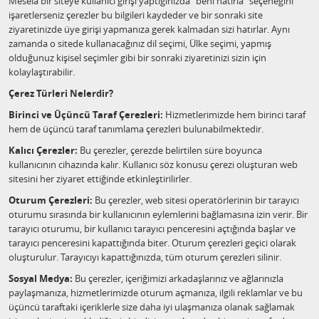
Mesela bir siteye kullanıcı girişi yaptığınızda "beni hatırla" seçeneğini
işaretlerseniz çerezler bu bilgileri kaydeder ve bir sonraki site
ziyaretinizde üye girişi yapmanıza gerek kalmadan sizi hatırlar. Aynı
zamanda o sitede kullanacağınız dil seçimi, Ülke seçimi, yapmış
olduğunuz kişisel seçimler gibi bir sonraki ziyaretinizi sizin için
kolaylaştırabilir.
Çerez Türleri Nelerdir?
Birinci ve Üçüncü Taraf Çerezleri:
Hizmetlerimizde hem birinci taraf
hem de üçüncü taraf tanımlama çerezleri bulunabilmektedir.
Kalıcı Çerezler:
Bu çerezler, çerezde belirtilen süre boyunca
kullanıcının cihazında kalır. Kullanıcı söz konusu çerezi oluşturan web
sitesini her ziyaret ettiğinde etkinleştirilirler.
Oturum Çerezleri:
Bu çerezler, web sitesi operatörlerinin bir tarayıcı
oturumu sırasında bir kullanıcının eylemlerini bağlamasına izin verir. Bir
tarayıcı oturumu, bir kullanıcı tarayıcı penceresini açtığında başlar ve
tarayıcı penceresini kapattığında biter. Oturum çerezleri geçici olarak
oluşturulur. Tarayıcıyı kapattığınızda, tüm oturum çerezleri silinir.
Sosyal Medya:
Bu çerezler, içeriğimizi arkadaşlarınız ve ağlarınızla
paylaşmanıza, hizmetlerimizde oturum açmanıza, ilgili reklamlar ve bu
üçüncü taraftaki içeriklerle size daha iyi ulaşmanıza olanak sağlamak