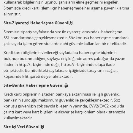
kullanarak bilgilerinizin üçüncü şahısların eline geçmesini engeller.
Sitemizde kredi kartı işlemi için haberleşmede her aşama güvenlik altına
alınmıştır.
Site-Ziyaretçi Haberleşme Güvenliği
Sitemizin sipariş sayfalarında site ile ziyaretçi arasındaki haberleşme
SSL standartında gerçekleşmektedir. Söz konusu haberleşme standardı
çok sayıda işlem gören sitelerde dahi güvenle kullanılan bir niteliktedir.
Kredi kartı bilgilerinin verileceği sayfada bu haberleşme biçiminin
bulunup bulunmadığını, sayfaya erişildiğinde adres çubuğunda yazan
ifadenin http://.. biçiminde değil, https://.. biçiminde oluşu ifade
etmektedir. Bu nitelikteki sayfalara eriştiğinizde tarayıcının sağ alt
köşesinde kilit işareti de yer almaktadır.
Site-Banka Haberleşme Güvenliği
Kredi kartı bilgilerinin siteden bankaya aktarılması ile ilgili güvenlik,
banka’nın sunduğu maksimum güvenlik ile gerçekleşmektedir. Söz
konusu güvenliğin çok sayıda bileşenin yanında, CVV2/CVC2 kodu da
çalıntı kart veya kart bilgileri ile alışverişe karşı önlem olarak sitemizde
kullanılmaktadır.
Site içi Veri Güvenliği