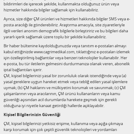
bildirimleri de içerecek şekilde, kullanmakta olduğunuz ürün veya
hizmetler hakkında bilgiler sağlamak için kullanabiliriz.
Ayrıca, size diğer ÇM ürünleri ve hizmetleri hakkında bilgiler SMS veya e-
posta aracılığı ile gönderebiliriz. Araştırma amacıyla, site ziyaretleriyle
ilgili verileri anonim demografik bilgilerle birleştiririz ve bu bilgileri daha
yararlı içerik sağlamak üzere toplu bir şekilde kullanabiliriz.
Bir haber bültenine kaydolduğunuzda veya tanıtım e-postaları almayı
kabul ettiğinizde www.cagrimedikal.com, tıklattığınız e-postaları izlemek
için özelleştirilmiş bağlantılar veya benzeri teknolojiler kullanabilir. Her
e-posta, bu tür iletilerin gelmesini durdurmanıza olanak veren, abonelik
iptal bağlantıları içerir.
ÇM, kişisel bilgilerinizi yasal bir zorunluluk olarak istendiğinde veya (a)
yasal gereklere uygun hareket etmek veya tebliğ edilen yasal işlemlere
uymak; (b) ÇM haklarını ve mülkiyetini korumak ve savunmak; (c) ÇM
çalışanlarının veya aracılarının, ÇM ürünü kullananların veya kamu
güvenliği açısından acil durumlarda harekete geçmek için gerekli
olduğuna iyi niyetle kanaat getirdiği hallerde açıklayabilir.
Kişisel Bilgilerinizin Güvenliği
ÇM, kişisel bilgilerinizi yetkisiz erişime, kullanıma veya açığa çıkmaya
karşı korumak için çok çeşitli güvenlik teknolojileri ve yordamları