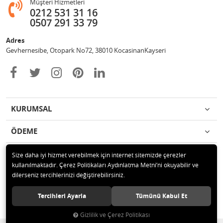
Müşteri Hizmetleri
0212 531 31 16
0507 291 33 79
Adres
Gevhernesibe, Otopark No72, 38010 KocasinanKayseri
KURUMSAL
ÖDEME
İLETİŞİM
Size daha iyi hizmet verebilmek için internet sitemizde çerezler
kullanılmaktadır. Çerez Politikaları Aydınlatma Metni’ni okuyabilir ve
dilerseniz tercihlerinizi değiştirebilirsiniz.
© 2020 Çağrı Medikal Tekerlekli Sandalye Mağazası Tüm hakları saklıdır.
Tercihleri Ayarla
Tümünü Kabul Et
Gizlilik ve Çerez Politikası