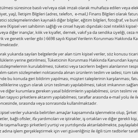
tülmesi süresince basılı ve/veya ıslak imzalı olarak muhafaza edilen veya elekt
iyet, yaş), İletişim Bilgileri (adres, telefon, e-mail,) Finans Bilgileri olarak fatura
ici sözleşmelerinden kaynaklı diğer bilgiler, eğitim bilgileri, fotoğraf, ve bunlarl
e (Kişisel veri sahibinin sağlığı ve cinsel hayatı dışındaki özel nitelikli kişisel v
a diğer inançlar, kılık ve kıyafet, dernek, vakıf ya da sendika üyeliği, ceza ma
k ve genetik veriler gibi ) 6698 sayılı Kişisel Verilerin Korunması Hakkında K
ilmektedir.
arak yukarıda sayılan belgelerde yer alan tüm kişisel veriler, söz konusu ticar
üklerin yerine getirilmesi, Tüketicinin Korunması Hakkında Kanundan kaynak
özleşmelerinin kurulabilmesi, tüketici veya tacirlerin beğeni alanlarının tesp
lım-satım sözleşmeleri noktasında alınan ürünlerin teslim ve iadesi, tüm tal
nde bu konuda geri bildirim yapılması, müşteri taleplerinin karşılanması, fatura
özelliklerine uygun olarak ürün teslimatı yapılabilmesi, taksit imkanının sağlana
 ve diğer kurumlara gereken yasal bildirimlerin yapılabilmesi, ürün teslimi ve ia
n taşıyıcı şirketlere aktarım yapılabilmesi, taraflar arasında e-mail yolu ile i
 öncesinde, sırasında veya sonrasında kullanılmaktadır.
şisel veriler yukarıda belirtilen amaçlar kapsamında işlenmekte olup, Şirket ta
tler, bağlı ofisler, ifa yardımcıları ve iştirakler, iş ortakları ve diğer gerekli ki
 ile taşıma/kargo şirketleri) yurtiçi ve yurtdışında aktarılabilmekte, paylaşılab
z adına işlem gerçekleştirmek için veri güvenliğiniz ile ilgili tüm tedbirler tar