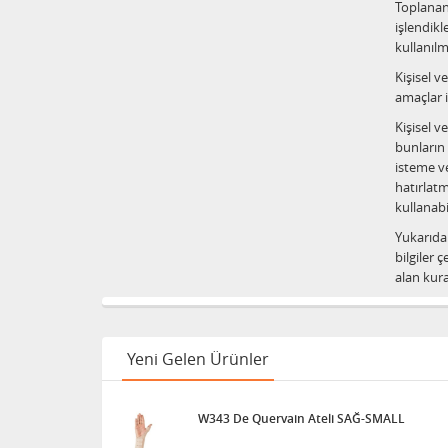
Toplanan 
işlendikl
kullanıl
Kişisel v
amaçlar 
Kişisel v
bunların 
isteme v
hatırlatm
kullanabil
Yukarıda 
bilgiler 
alan kura
Yeni Gelen Ürünler
W343 De Quervain Ateli SAĞ-SMALL