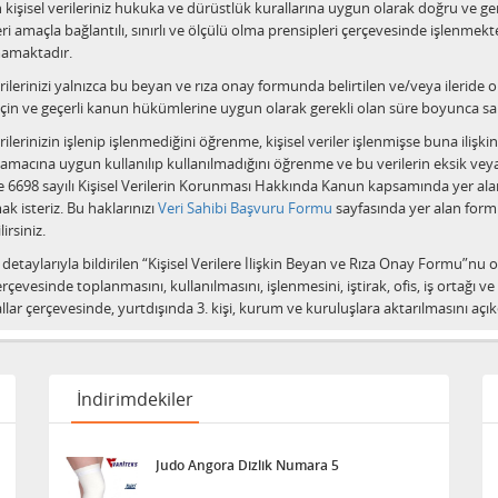
kişisel verileriniz hukuka ve dürüstlük kurallarına uygun olarak doğru ve gere
eri amaçla bağlantılı, sınırlı ve ölçülü olma prensipleri çerçevesinde işlenmek
mamaktadır.
erilerinizi yalnızca bu beyan ve rıza onay formunda belirtilen ve/veya ileride o
için ve geçerli kanun hükümlerine uygun olarak gerekli olan süre boyunca sa
erilerinizin işlenip işlenmediğini öğrenme, kişisel veriler işlenmişse buna ilişki
amacına uygun kullanılıp kullanılmadığını öğrenme ve bu verilerin eksik veya
e 6698 sayılı Kişisel Verilerin Korunması Hakkında Kanun kapsamında yer al
ak isteriz. Bu haklarınızı
Veri Sahibi Başvuru Formu
sayfasında yer alan form
irsiniz.
detaylarıyla bildirilen “Kişisel Verilere İlişkin Beyan ve Rıza Onay Formu”nu 
çerçevesinde toplanmasını, kullanılmasını, işlenmesini, iştirak, ofis, iş ortağ
llar çerçevesinde, yurtdışında 3. kişi, kurum ve kuruluşlara aktarılmasını açı
İndirimdekiler
Judo Angora Dizlik Numara 5