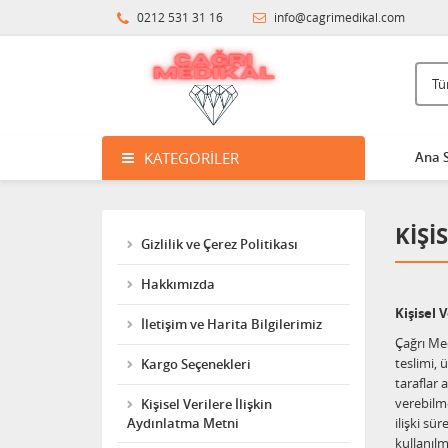
0212 531 31 16
info@cagrimedikal.com
KATEGORILER
Ana 
KIŞI
Gizlilik ve Çerez Politikası
Hakkımızda
Kişisel 
İletişim ve Harita Bilgilerimiz
Çağrı Med
teslimi, 
Kargo Seçenekleri
taraflar 
verebilme
Kişisel Verilere İlişkin
Aydınlatma Metni
ilişki sü
kullanılm