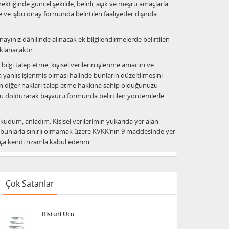
ktiğinde güncel şekilde, belirli, açık ve meşru amaçlarla
te ve işbu onay formunda belirtilen faaliyetler dışında
nayınız dâhilinde alınacak ek bilgilendirmelerde belirtilen
klanacaktır.
n bilgi talep etme, kişisel verilerin işlenme amacını ve
 yanlış işlenmiş olması halinde bunların düzeltilmesini
an diğer hakları talep etme hakkına sahip olduğunuzu
u doldurarak başvuru formunda belirtilen yöntemlerle
okudum, anladım. Kişisel verilerimin yukarıda yer alan
ı ve bunlarla sınırlı olmamak üzere KVKK’nın 9 maddesinde yer
kça kendi rızamla kabul ederim.
Çok Satanlar
Bistüri Ucu