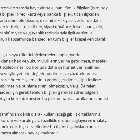
ronik ortamda kayıt altına alınan, Kimlik Bilgileri (isim, soy
 bilgileri, kredi kartı veya banka bilgileri, ticari ilişkiden
a sınırlı olmaksızın, özel nitelikli kişisel veriler de dahil
erileri; ırk, etnik köken, siyasi düşünce, felsefi inanç, din,
hkûmiyeti ve güvenlik tedbirleriyle ilgili veriler ile
anun kapsamında bahsedilen tüm bilgiler kişisel veri olarak
i ilişki veya tüketici sözleşmeleri kapsamında
lanan hak ve yükümlülüklerin yerine getirilmesi, mesafeli
it edilebilmesi, bu konuda daha iyi hizmet verilebilmesi,
ep ve şikâyetlerin değerlendirilmesi ve çözümlenmesi,
 ve ödeme işlemlerinin yerine getirilmesi, ilgili kişilere
bilmesi ve bunlarla sınırlı olmaksızın, Vergi Daireleri,
desi için gerek telefon bilgileri gerekse adres bilgileri
letişim kurulabilmesi ve bu gibi amaçlarla taraflar arasındaki
rafından dâhili olarak kullanılacağı gibi iş ortaklarımız,
şi, kurum ve kuruluşlara (özellikle üretici, sağlayıcı ve imalatçı
ilmektedir. Kişisel verileriniz bu üçüncü şahıslarla ancak
afımızca alınarak paylaşılmaktadır.