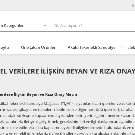
H
Sayfa
Öne Çıkan Ürünler
Akülü Tekerlekli Sandalye
Elek
SEL VERILERE İLIŞKIN BEYAN VE RIZA ONA
Verilere İlişkin Beyan ve Rıza Onay Metni
ikal Tekerlekli Sandalye Mağazası (“ÇM”) ile yapılan ticari işlemler ve tüketic
ürün iadesi, şikayet ve taleplerin iletilmesi ve diğer her türlü işlemler), tar
arasındaki sözleşme kapsamında iş ve işlemlerin yerine getirilmesi noktasında sü
k, tarafınızla iletişimi geliştirmek, gereksinimleri ve ilgi alanlarını anlaya
resince elde edilmekte, bu kapsamda yeterli bilgilendirmede bulunularak ve ona
akta ve gerekli durumlarda üçüncü kişilere ve/veya kuruluşlara aktarılmakta