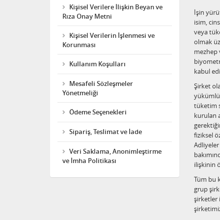
Kişisel Verilere İlişkin Beyan ve
İşin yürü
Rıza Onay Metni
isim, cins
veya tüket
Kişisel Verilerin İşlenmesi ve
olmak üzer
Korunması
mezhep vey
biyometri
Kullanım Koşulları
kabul ed
Mesafeli Sözleşmeler
Şirket ol
Yönetmeliği
yükümlül
tüketim s
Ödeme Seçenekleri
kurulan a
gerektiği
Sipariş, Teslimat ve İade
fiziksel 
Adliyeler
Veri Saklama, Anonimleştirme
bakımında
ve İmha Politikası
ilişkinin
Tüm bu ki
grup şirke
şirketler
şirketimi