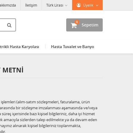
akkımızda
İletişim
Türk Lirası
Üyelik
0
Sepetim
trikli Hasta Karyolası
Hasta Tuvalet ve Banyo
Y METNI
i işlemleri (alım-satım sözleşmeleri, faturalama, ürün
aflar arasında bir sözleşme imzalanması aşamasında ve/veya
reç içerisinde bazı kişisel bilgileriniz, daha iyi hizmet
bilmek amacıyla sizlerden talep edilmekte ya da devam eden
yınız alınarak kişisel bilgileriniz toplanmakta,
dır.