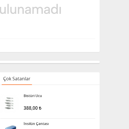
Çok Satanlar
Bistüri Ucu
388,00
İnsilün Çantası