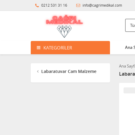
0212 531 31 16
info@cagrimedikal.com
KATEGORILER
Ana 
Ana Sayf
Labaratuvar Cam Malzeme
Labara