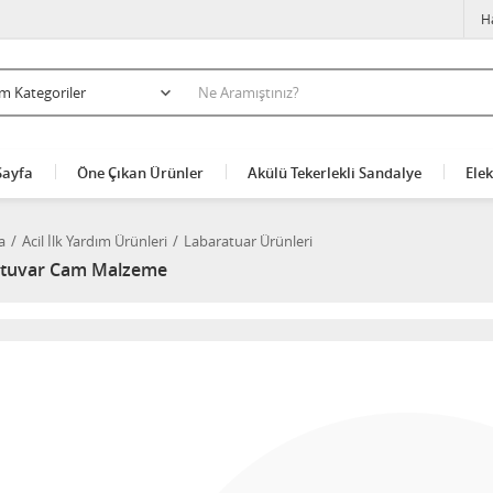
H
Sayfa
Öne Çıkan Ürünler
Akülü Tekerlekli Sandalye
Elek
a
Acil İlk Yardım Ürünleri
Labaratuar Ürünleri
tuvar Cam Malzeme