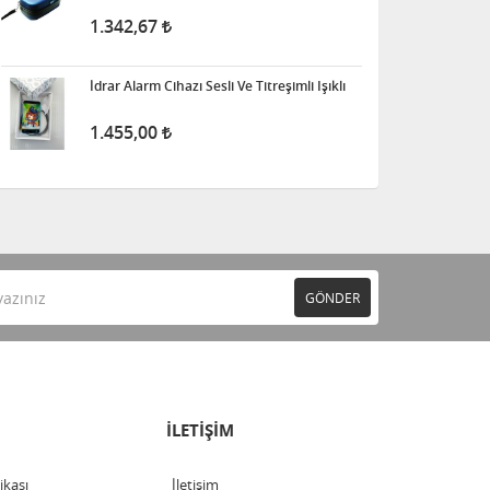
1.342,67
İdrar Alarm Cihazı Sesli Ve Titreşimli Işıklı
1.455,00
GÖNDER
İLETİŞİM
tikası
İletişim