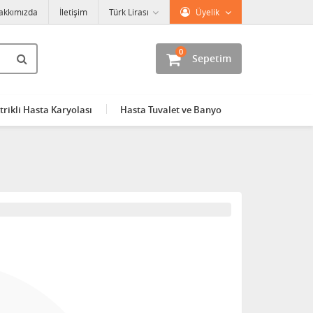
akkımızda
İletişim
Türk Lirası
Üyelik
0
Sepetim
trikli Hasta Karyolası
Hasta Tuvalet ve Banyo