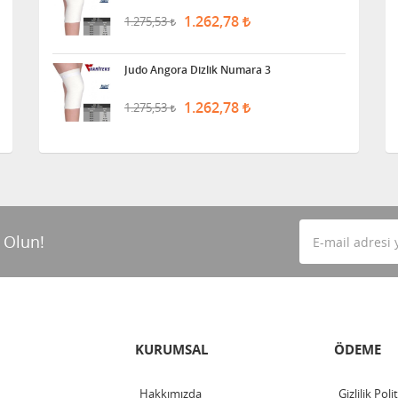
1.262,78
1.275,53
Judo Angora Dizlik Numara 3
1.262,78
1.275,53
 Olun!
KURUMSAL
ÖDEME
Hakkımızda
Gizlilik Poli