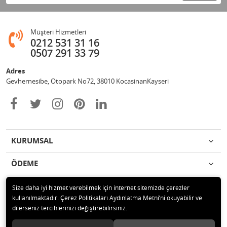
Müşteri Hizmetleri
0212 531 31 16
0507 291 33 79
Adres
Gevhernesibe, Otopark No72, 38010 KocasinanKayseri
KURUMSAL
ÖDEME
İLETİŞİM
Size daha iyi hizmet verebilmek için internet sitemizde çerezler
kullanılmaktadır. Çerez Politikaları Aydınlatma Metni’ni okuyabilir ve
dilerseniz tercihlerinizi değiştirebilirsiniz.
© 2020 Çağrı Medikal Tekerlekli Sandalye Mağazası Tüm hakları saklıdır.