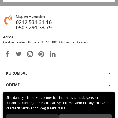
Müşteri Hizmetleri
0212 531 31 16
0507 291 33 79
Adres
Gevhernesibe, Otopark No72, 38010 KocasinanKayseri
KURUMSAL
ÖDEME
İLETİŞİM
Size daha iyi hizmet verebilmek için internet sitemizde çerezler
kullanılmaktadır. Çerez Politikaları Aydınlatma Metni’ni okuyabilir ve
dilerseniz tercihlerinizi değiştirebilirsiniz.
© 2020 Çağrı Medikal Tekerlekli Sandalye Mağazası Tüm hakları saklıdır.