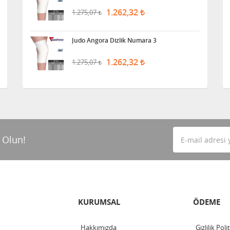
1.262,32
1.275,07
Judo Angora Dizlik Numara 3
1.262,32
1.275,07
 Olun!
KURUMSAL
ÖDEME
Hakkımızda
Gizlilik Poli