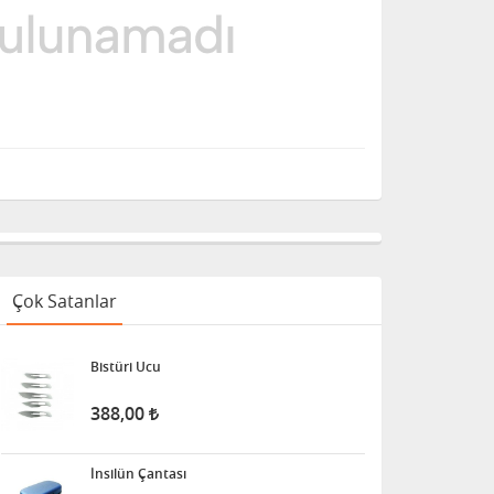
Çok Satanlar
Bistüri Ucu
388,00
İnsilün Çantası