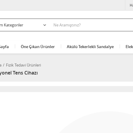
H
Sayfa
Öne Çıkan Ürünler
Akülü Tekerlekli Sandalye
Elek
a
Fizik Tedavi Ürünleri
yonel Tens Cihazı