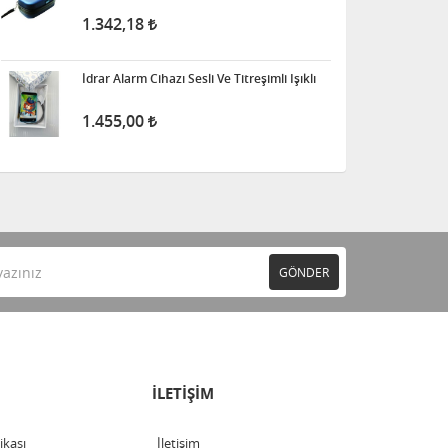
1.342,18
İdrar Alarm Cihazı Sesli Ve Titreşimli Işıklı
1.455,00
GÖNDER
İLETİŞİM
tikası
İletişim