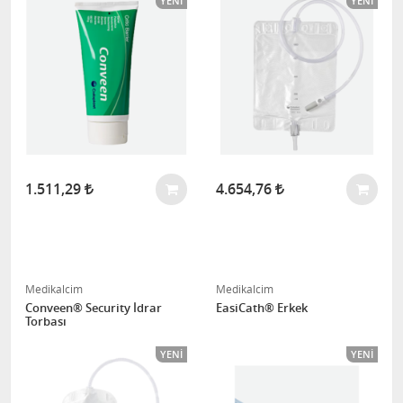
YENI
YENI
1.511,29
4.654,76
Medikalcim
Medikalcim
Conveen® Security İdrar
EasiCath® Erkek
Torbası
YENI
YENI