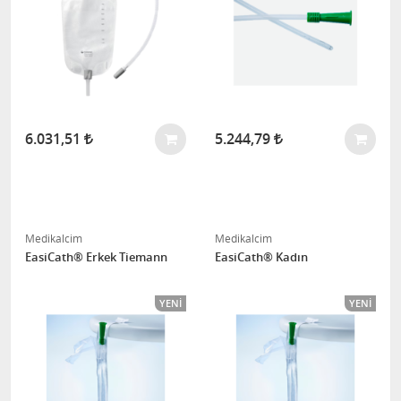
6.031,51
5.244,79
Medikalcim
Medikalcim
EasiCath® Erkek Tiemann
EasiCath® Kadın
YENI
YENI