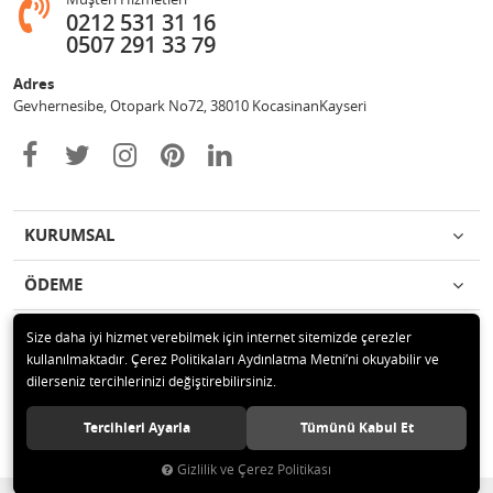
0212 531 31 16
0507 291 33 79
Adres
Gevhernesibe, Otopark No72, 38010 KocasinanKayseri
KURUMSAL
ÖDEME
İLETİŞİM
Size daha iyi hizmet verebilmek için internet sitemizde çerezler
kullanılmaktadır. Çerez Politikaları Aydınlatma Metni’ni okuyabilir ve
dilerseniz tercihlerinizi değiştirebilirsiniz.
© 2020 Çağrı Medikal Tekerlekli Sandalye Mağazası Tüm hakları saklıdır.
Tercihleri Ayarla
Tümünü Kabul Et
Gizlilik ve Çerez Politikası
®
Hipotenüs
Yeni Nesil E-Ticaret Sistemleri ile Hazırlanmıştır.