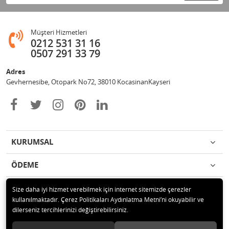
Müşteri Hizmetleri
0212 531 31 16
0507 291 33 79
Adres
Gevhernesibe, Otopark No72, 38010 KocasinanKayseri
KURUMSAL
ÖDEME
İLETİŞİM
Size daha iyi hizmet verebilmek için internet sitemizde çerezler
kullanılmaktadır. Çerez Politikaları Aydınlatma Metni’ni okuyabilir ve
dilerseniz tercihlerinizi değiştirebilirsiniz.
© 2020 Çağrı Medikal Tekerlekli Sandalye Mağazası Tüm hakları saklıdır.