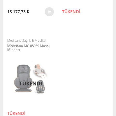
13.177,73
TÜKENDİ
Medisana Sağlık & Medikal
Ürünler
Medisana MC-88939 Masaj
Minderi
TÜKENDİ
TÜKENDİ