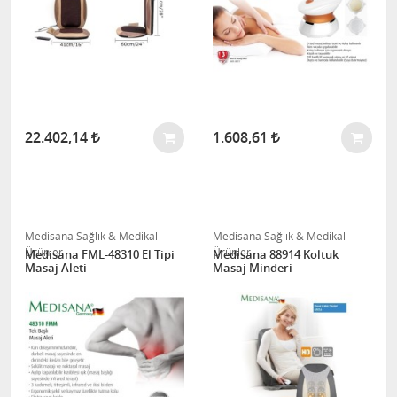
22.402,14
1.608,61
Medisana Sağlık & Medikal
Medisana Sağlık & Medikal
Ürünler
Ürünler
Medisana FML-48310 El Tipi
Medisana 88914 Koltuk
Masaj Aleti
Masaj Minderi