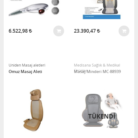
6.522,98
23.390,47
Uniden Masaj aletleri
Medisana Sağlık & Medikal
Ürünler
Omuz Masaj Aleti
Masaj Minderi MC-88939
TÜKENDİ