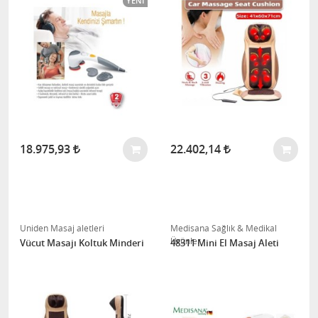
YENI
18.975,93
22.402,14
Uniden Masaj aletleri
Medisana Sağlık & Medikal
Ürünler
Vücut Masajı Koltuk Minderi
48311 Mini El Masaj Aleti