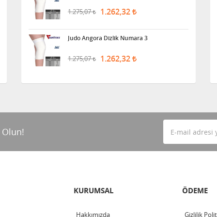
1.262,32
1.275,07
Judo Angora Dizlik Numara 3
1.262,32
1.275,07
 Olun!
KURUMSAL
ÖDEME
Hakkımızda
Gizlilik Poli