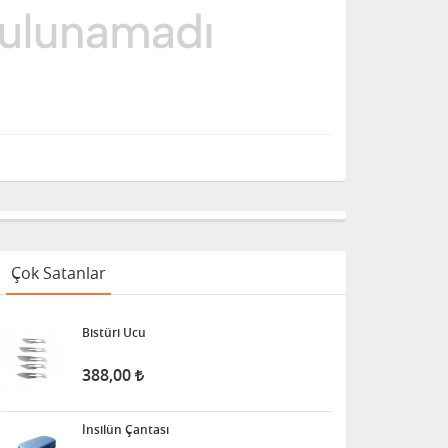
Çok Satanlar
Bistüri Ucu
388,00
İnsilün Çantası