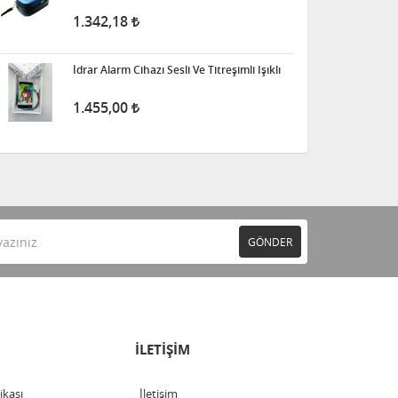
1.342,18
İdrar Alarm Cihazı Sesli Ve Titreşimli Işıklı
1.455,00
GÖNDER
İLETİŞİM
tikası
İletişim