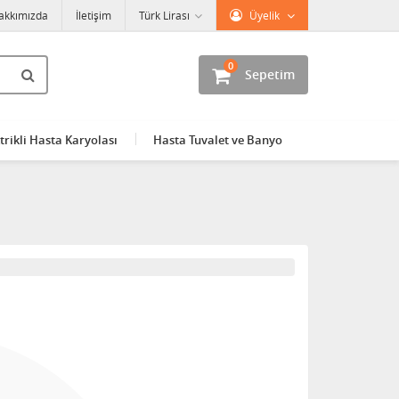
akkımızda
İletişim
Türk Lirası
Üyelik
0
Sepetim
trikli Hasta Karyolası
Hasta Tuvalet ve Banyo