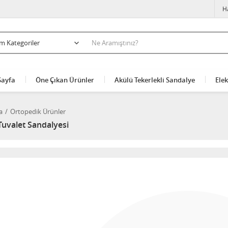
H
Sayfa
Öne Çıkan Ürünler
Akülü Tekerlekli Sandalye
Elek
a
Ortopedik Ürünler
Tuvalet Sandalyesi