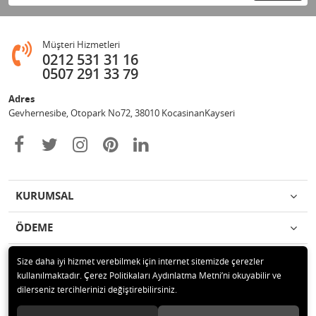
Müşteri Hizmetleri
0212 531 31 16
0507 291 33 79
Adres
Gevhernesibe, Otopark No72, 38010 KocasinanKayseri
KURUMSAL
ÖDEME
İLETİŞİM
Size daha iyi hizmet verebilmek için internet sitemizde çerezler
kullanılmaktadır. Çerez Politikaları Aydınlatma Metni’ni okuyabilir ve
dilerseniz tercihlerinizi değiştirebilirsiniz.
© 2020 Çağrı Medikal Tekerlekli Sandalye Mağazası Tüm hakları saklıdır.