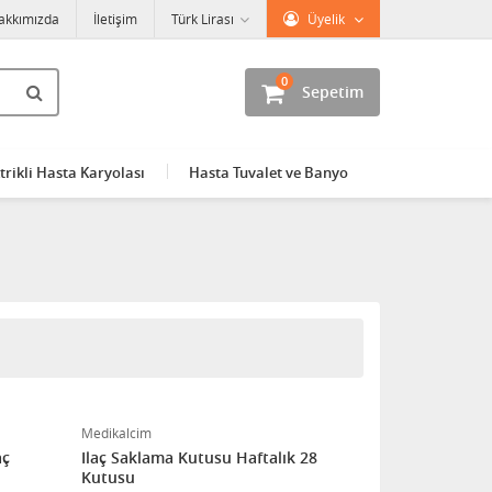
akkımızda
İletişim
Türk Lirası
Üyelik
0
Sepetim
trikli Hasta Karyolası
Hasta Tuvalet ve Banyo
Medikalcim
aç
Ilaç Saklama Kutusu Haftalık 28
Kutusu