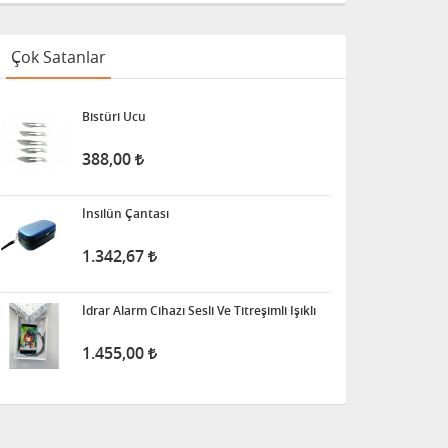
Çok Satanlar
Bistüri Ucu
388,00
İnsilün Çantası
1.342,67
İdrar Alarm Cihazı Sesli Ve Titreşimli Işıklı
1.455,00