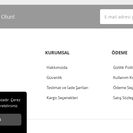
 Olun!
KURUMSAL
ÖDEME
Hakkımızda
Gizlilik Poli
Güvenlik
Kullanım Ko
Teslimat ve İade Şartları
Ödeme Seçe
Kargo Seçenekleri
Satış Sözle
ktadır. Çerez
rebilirsiniz.
t
arı saklıdır.