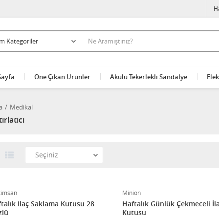
H
Sayfa
Öne Çıkan Ürünler
Akülü Tekerlekli Sandalye
Elek
a
Medikal
ırlatıcı
kimsan
Minion
talık Ilaç Saklama Kutusu 28
Haftalık Günlük Çekmeceli İl
zlü
Kutusu