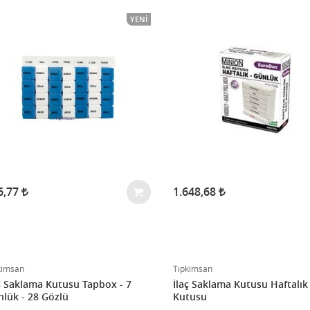
YENI
6,77
1.648,68
kimsan
Tıpkimsan
ç Saklama Kutusu Tapbox - 7
İlaç Saklama Kutusu Haftalık
lük - 28 Gözlü
Kutusu