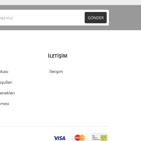
GÖNDER
İLETİŞİM
tikası
İletişim
şulları
nekleri
şmesi