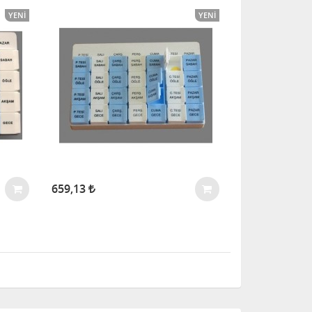
YENI
YENI
659,13