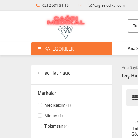
0212 531 31 16
info@cagrimedikal.com
KATEGORILER
Ana 
Ana Sayf
İlaç Hatırlatıcı
İlaç Hat
Markalar
Medikalcim
(1)
Minion
(1)
Tıp
Tıpkimsan
(4)
Haf
Gö