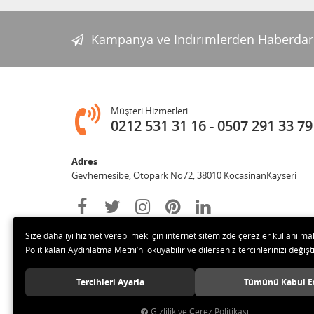
Kampanya ve İndirimlerden Haberdar
Müşteri Hizmetleri
0212 531 31 16
0507 291 33 79
Adres
Gevhernesibe, Otopark No72, 38010 KocasinanKayseri
Size daha iyi hizmet verebilmek için internet sitemizde çerezler kullanılma
Politikaları Aydınlatma Metni’ni okuyabilir ve dilerseniz tercihlerinizi değişti
Tercihleri Ayarla
Tümünü Kabul E
© 2020 Çağrı Medikal Tekerlekli Sandalye Mağazası Tüm hakl
Gizlilik ve Çerez Politikası