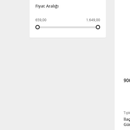
Fiyat Aralığı
659,00
1.649,00
90
Tıp
İla
Gün