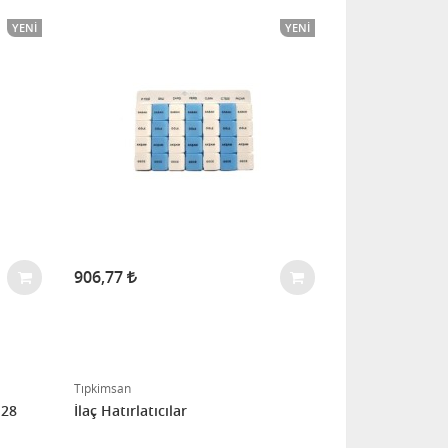
YENI
YENI
906,77
Tıpkimsan
 28
İlaç Hatırlatıcılar