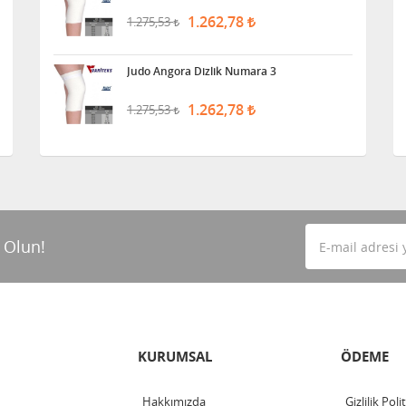
1.262,78
1.275,53
Judo Angora Dizlik Numara 3
1.262,78
1.275,53
 Olun!
KURUMSAL
ÖDEME
Hakkımızda
Gizlilik Poli