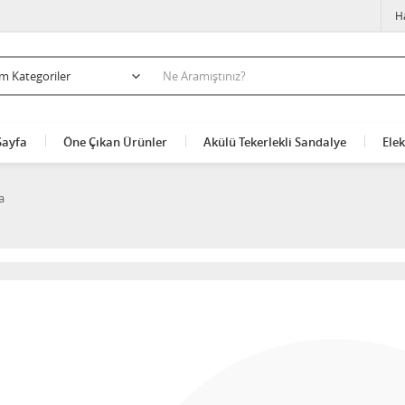
H
Sayfa
Öne Çıkan Ürünler
Akülü Tekerlekli Sandalye
Elek
a