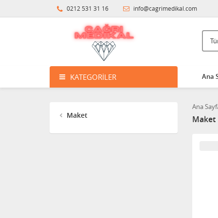
0212 531 31 16
info@cagrimedikal.com
KATEGORILER
Ana 
Ana Sayf
Maket
Maket