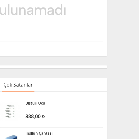
Çok Satanlar
Bistüri Ucu
388,00
İnsilün Çantası