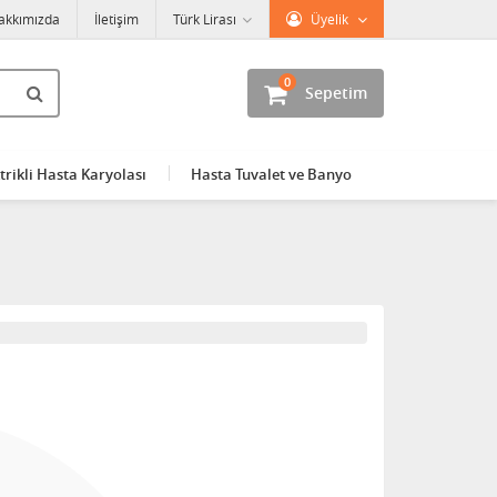
akkımızda
İletişim
Türk Lirası
Üyelik
0
Sepetim
trikli Hasta Karyolası
Hasta Tuvalet ve Banyo