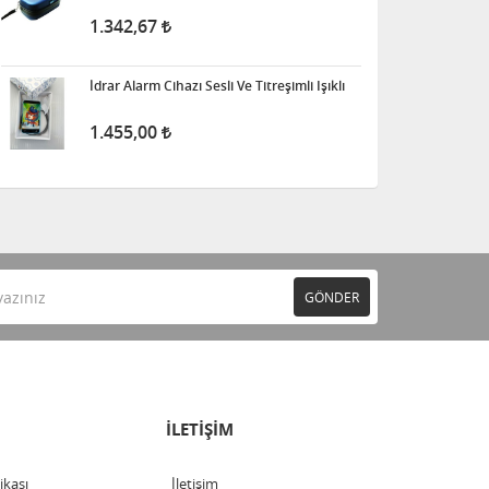
1.342,67
İdrar Alarm Cihazı Sesli Ve Titreşimli Işıklı
1.455,00
GÖNDER
İLETİŞİM
tikası
İletişim