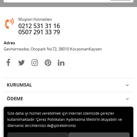
Müşteri Hizmetleri
0212 531 31 16
0507 291 33 79
Adres
Gevhernesibe, Otopark No72, 38010 KocasinanKayseri
KURUMSAL
ÖDEME
İLETİŞİM
Size daha iyi hizmet verebilmek için internet sitemizde çerezler
kullanılmaktadır. Çerez Politikaları Aydınlatma Metni’ni okuyabilir ve
dilerseniz tercihlerinizi değiştirebilirsiniz.
© 2020 Çağrı Medikal Tekerlekli Sandalye Mağazası Tüm hakları saklıdır.