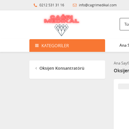
0212 531 31 16
info@cagrimedikal.com
KATEGORILER
Ana 
Ana Sayf
Oksijen Konsantratörü
Oksije