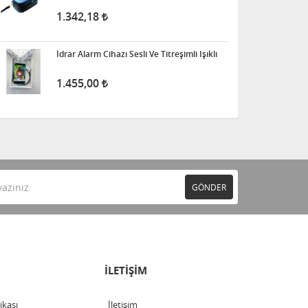
1.342,18
İdrar Alarm Cihazı Sesli Ve Titreşimli Işıklı
1.455,00
GÖNDER
İLETİŞİM
tikası
İletişim