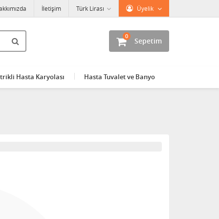
akkımızda
İletişim
Türk Lirası
Üyelik
0
Sepetim
trikli Hasta Karyolası
Hasta Tuvalet ve Banyo