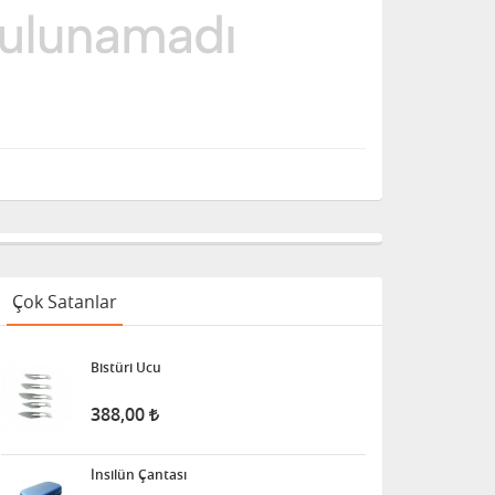
Çok Satanlar
Bistüri Ucu
388,00
İnsilün Çantası