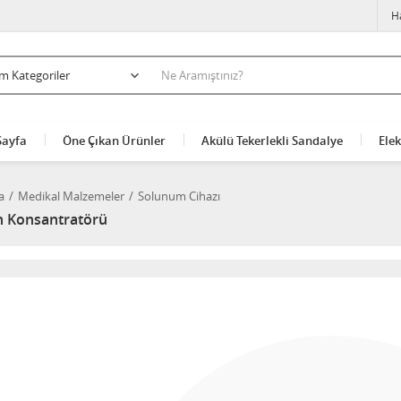
H
Sayfa
Öne Çıkan Ürünler
Akülü Tekerlekli Sandalye
Elek
a
Medikal Malzemeler
Solunum Cihazı
n Konsantratörü