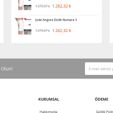
1.262,32
1.275,07
Judo Angora Dizlik Numara 3
1.262,32
1.275,07
 Olun!
KURUMSAL
ÖDEME
Hakkımızda
Gizlilik Poli