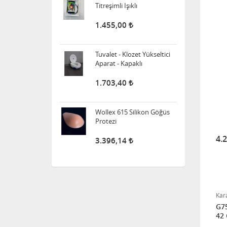
Aparat - Kapaklı
1.703,40
Wollex 615 Silikon Göğüs
Protezi
3.396,14
Süspansuvar Külodu
4.
463,11
Medikalcim Klozet
Tutunma Barı
Kar
8.594,45
G75
42