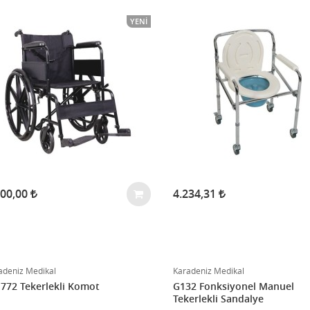
YENI
900,00
4.234,31
adeniz Medikal
Karadeniz Medikal
772 Tekerlekli Komot
G132 Fonksiyonel Manuel
Tekerlekli Sandalye