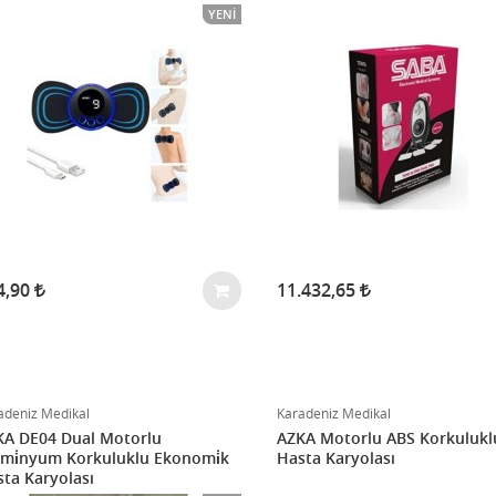
YENI
4,90
11.432,65
adeniz Medikal
Karadeniz Medikal
KA DE04 Dual Motorlu
AZKA Motorlu ABS Korkulukl
mi̇nyum Korkuluklu Ekonomi̇k
Hasta Karyolası
ta Karyolası