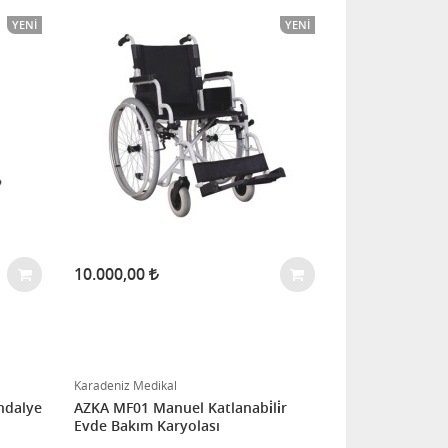
YENI
YENI
10.000,00
Karadeniz Medikal
andalye
AZKA MF01 Manuel Katlanabi̇li̇r
Evde Bakım Karyolası