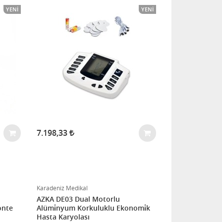
YENI
YENI
7.198,33
Karadeniz Medikal
AZKA DE03 Dual Motorlu
onte
Alümi̇nyum Korkuluklu Ekonomi̇k
Hasta Karyolası