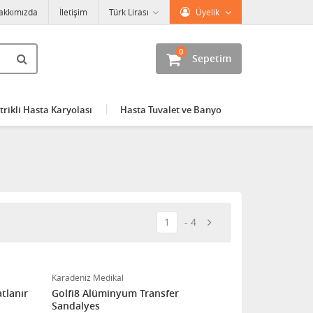
akkımızda
İletişim
Türk Lirası
Üyelik
0
Sepetim
trikli Hasta Karyolası
Hasta Tuvalet ve Banyo
1
4
Karadeniz Medikal
atlanır
Golfi8 Alüminyum Transfer
Sandalyes