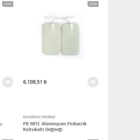
YENI
YENI
6.109,51
Karadeniz Medikal
u
PR 981C Alüminyum Pediatrik
Koltukaltı Değneği