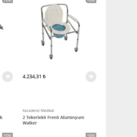
YENI
YENI
4.234,31
Karadeniz Medikal
ik
2 Tekerlekli Frenli Alüminyum
Walker
YENI
YENI