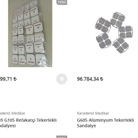
YENI
899,71
96.784,34
adeniz Medikal
Karadeniz Medikal
fi G105 Refakatçi Tekerlekli
G605 Alüminyum Tekerlekli
dalyesi
Sandalye