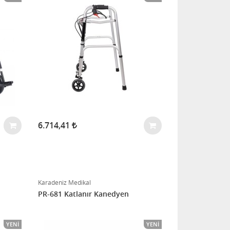
6.714,41
Karadeniz Medikal
PR-681 Katlanır Kanedyen
YENI
YENI