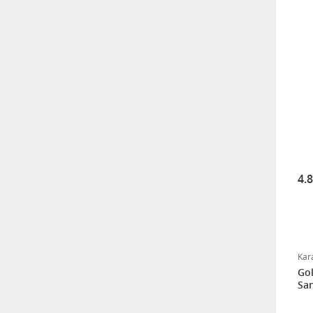
Klozet Tutunma Destek
Barı
11.911,25
4.
Kar
Gol
San