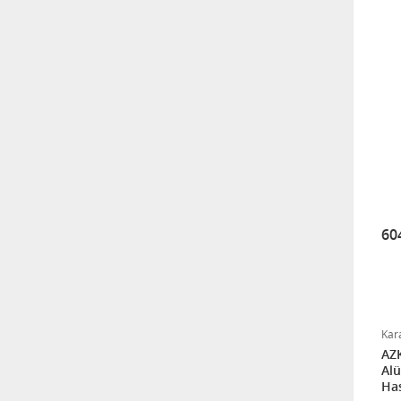
Tuvalet - Klozet Yükseltici
Aparat - Kapaklı
1.703,40
Wollex 615 Silikon Göğüs
Protezi
3.396,14
Süspansuvar Külodu
60
463,11
Medikalcim Klozet
Tutunma Barı
Kar
AZ
8.594,45
Alü
Has