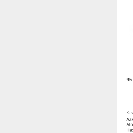
Klozet Tutunma Destek
Barı
11.911,25
Bistüri Ucu
388,00
İnsilün Çantası
95
1.341,68
İdrar Alarm Cihazı Sesli Ve
Titreşimli Işıklı
Kar
1.455,00
AZ
Alü
Has