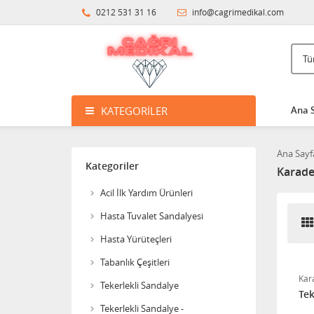
0212 531 31 16
info@cagrimedikal.com
Wollex 615 Silikon Göğüs
Protezi
3.396,14
KATEGORILER
Ana 
Süspansuvar Külodu
Ana Sayf
Kategoriler
Karade
463,11
Acil İlk Yardım Ürünleri
Hasta Tuvalet Sandalyesi
Medikalcim Klozet
Tutunma Barı
Hasta Yürüteçleri
Tabanlık Çeşitleri
8.594,45
Kar
Tekerlekli Sandalye
Tek
Klozet Tutunma Destek
Tekerlekli Sandalye -