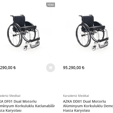
YENI
.290,00
95.290,00
adeniz Medikal
Karadeniz Medikal
KA DF01 Dual Motorlu
AZKA DD01 Dual Motorlu
mi̇nyum Korkuluklu Katlanabi̇li̇r
Alüminyum Korkuluklu Dem
ta Karyolası
Hasta Karyolası