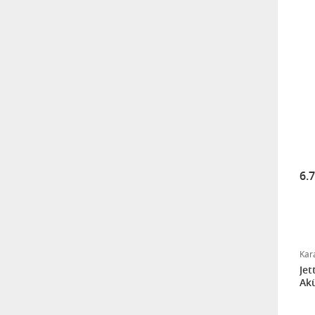
6.
Kar
Jet
Akü