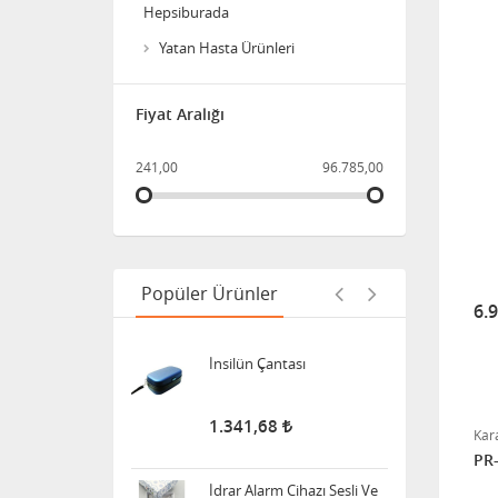
Barı
Hepsiburada
11.911,25
Yatan Hasta Ürünleri
Bistüri Ucu
Fiyat Aralığı
241,00
96.785,00
388,00
İnsilün Çantası
Popüler Ürünler
1.341,68
6.
İdrar Alarm Cihazı Sesli Ve
Titreşimli Işıklı
1.455,00
Kar
PR-
Tuvalet - Klozet Yükseltici