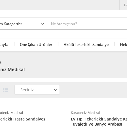
H
Sayfa
Öne Çıkan Ürünler
Akülü Tekerlekli Sandalye
Elek
a
niz Medikal
adeniz Medikal
Karadeniz Medikal
erlekli Hasta Sandalyesi
Ev Tipi Tekerlekli Sandalye K
Tuvaletli Ve Banyo Arabası