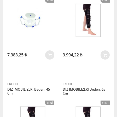
YENI
YENI
7.383,25
3.994,22
EKOLIFE
EKOLIFE
DİZ İMOBİLİZERİ Beden: 45
DİZ İMOBİLİZERİ Beden: 65
Cm
Cm
YENI
YENI