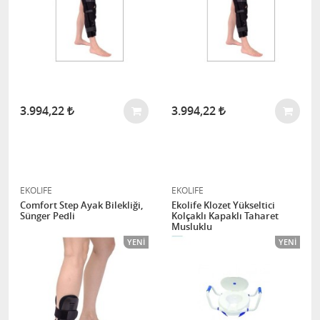
3.994,22
3.994,22
EKOLIFE
EKOLIFE
Comfort Step Ayak Bilekliği,
Ekolife Klozet Yükseltici
Sünger Pedli
Kolçaklı Kapaklı Taharet
Musluklu
YENI
YENI