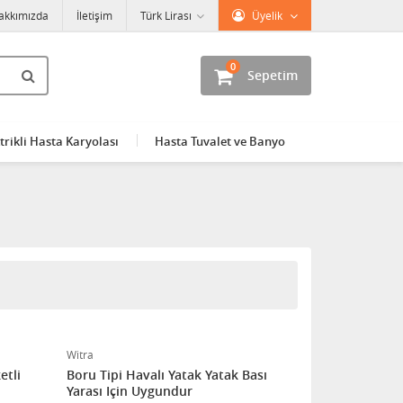
akkımızda
İletişim
Türk Lirası
Üyelik
0
Sepetim
trikli Hasta Karyolası
Hasta Tuvalet ve Banyo
Witra
etli
Boru Tipi Havalı Yatak Yatak Bası
Yarası Için Uygundur