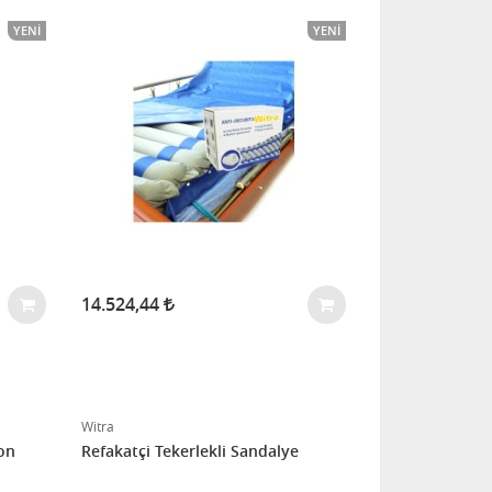
YENI
YENI
14.524,44
Witra
on
Refakatçi Tekerlekli Sandalye