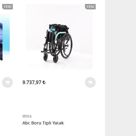
YENI
YENI
9.737,97
Witra
Abc Boru Tipli Yatak