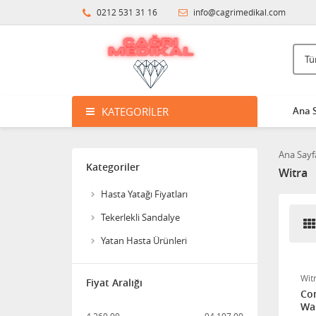
0212 531 31 16
info@cagrimedikal.com
Wollex 615 Silikon Göğüs
Protezi
3.396,14
Süspansuvar Külodu
KATEGORILER
Ana 
463,11
Ana Sayf
Kategoriler
Witra
Medikalcim Klozet
Hasta Yatağı Fiyatları
Tutunma Barı
Tekerlekli Sandalye
8.594,45
Yatan Hasta Ürünleri
Klozet Tutunma Destek
Wit
Barı
Fiyat Aralığı
Com
Wal
11.911,25