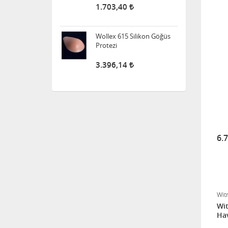
Wollex 615 Silikon Göğüs
Protezi
3.396,14
Süspansuvar Külodu
463,11
6.
Medikalcim Klozet
Tutunma Barı
8.594,45
Wit
Klozet Tutunma Destek
Wit
Barı
Hav