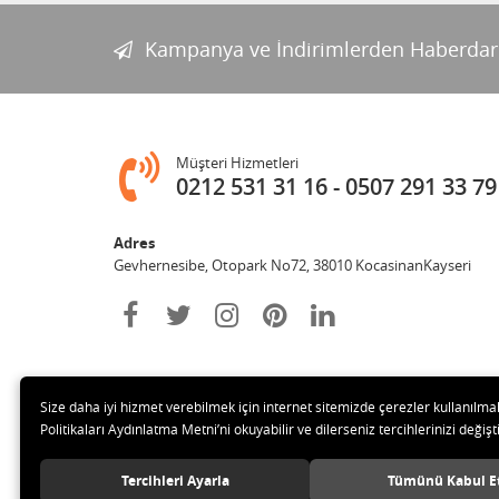
Kampanya ve İndirimlerden Haberdar
Müşteri Hizmetleri
0212 531 31 16
0507 291 33 79
Adres
Gevhernesibe, Otopark No72, 38010 KocasinanKayseri
Size daha iyi hizmet verebilmek için internet sitemizde çerezler kullanılma
Politikaları Aydınlatma Metni’ni okuyabilir ve dilerseniz tercihlerinizi değişti
© 2020 Çağrı Medikal Tekerlekli Sandalye Mağazası Tüm hakl
Tercihleri Ayarla
Tümünü Kabul E