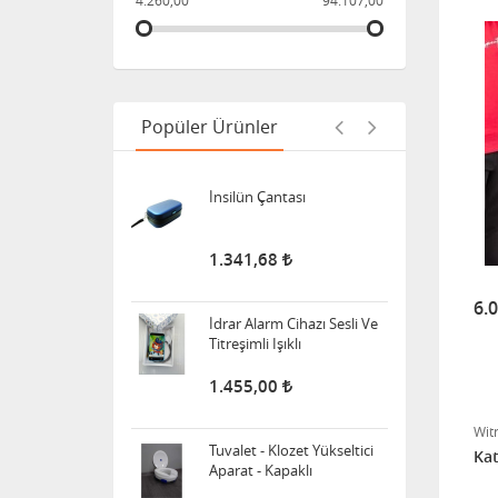
4.260,00
94.107,00
Bistüri Ucu
388,00
Popüler Ürünler
İnsilün Çantası
1.341,68
İdrar Alarm Cihazı Sesli Ve
6.
Titreşimli Işıklı
1.455,00
Tuvalet - Klozet Yükseltici
Wit
Aparat - Kapaklı
Kat
1.703,40