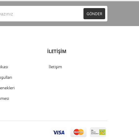
GÖNDER
İLETİŞİM
tikası
İletişim
şulları
nekleri
şmesi