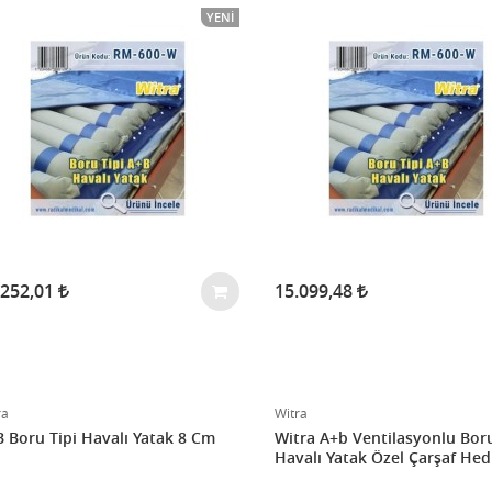
YENI
.252,01
15.099,48
ra
Witra
 Boru Tipi Havalı Yatak 8 Cm
Witra A+b Ventilasyonlu Boru
Havalı Yatak Özel Çarşaf Hedi