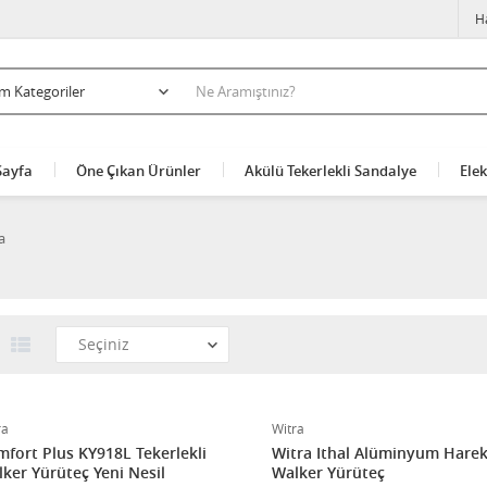
H
Sayfa
Öne Çıkan Ürünler
Akülü Tekerlekli Sandalye
Elek
a
ra
Witra
fort Plus KY918L Tekerlekli
Witra Ithal Alüminyum Harek
ker Yürüteç Yeni Nesil
Walker Yürüteç