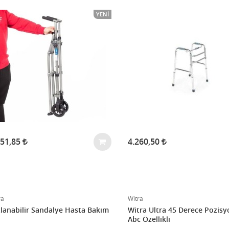
YENI
051,85
4.260,50
ra
Witra
lanabilir Sandalye Hasta Bakım
Witra Ultra 45 Derece Pozisy
Abc Özellikli