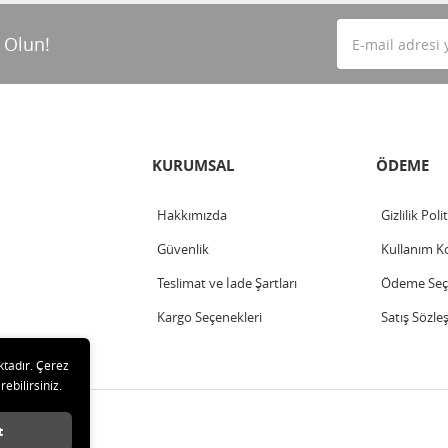
 Olun!
KURUMSAL
ÖDEME
Hakkımızda
Gizlilik Poli
Güvenlik
Kullanım Ko
Teslimat ve İade Şartları
Ödeme Seçe
Kargo Seçenekleri
Satış Sözle
ktadır. Çerez
rebilirsiniz.
arı saklıdır.
t