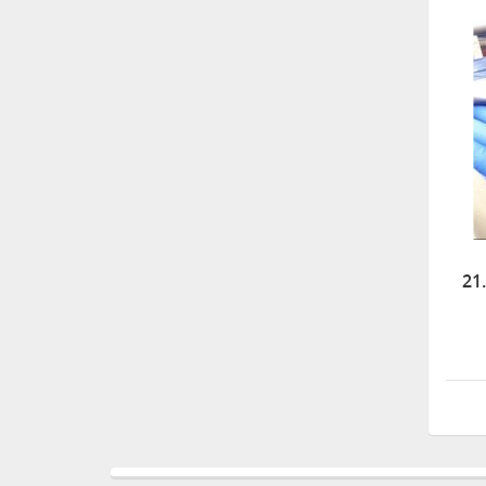
1.703,40
Wollex 615 Silikon Göğüs
Protezi
3.396,14
Süspansuvar Külodu
463,11
21
Medikalcim Klozet
Tutunma Barı
8.594,45
Klozet Tutunma Destek
Barı