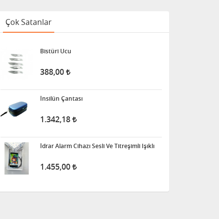
Çok Satanlar
Bistüri Ucu
388,00
İnsilün Çantası
1.342,18
İdrar Alarm Cihazı Sesli Ve Titreşimli Işıklı
1.455,00