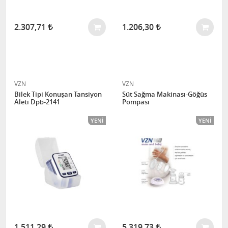
2.307,71
1.206,30
VZN
VZN
Bilek Tipi Konuşan Tansiyon
Süt Sağma Makinası-Göğüs
Aleti Dpb-2141
Pompası
YENI
YENI
1.511,29
5.319,73