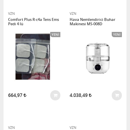
VZN
VZN
Comfort Plus R-c4a Tens Ems
Hava Nemlendirici Buhar
Pedi 4 lü
Makinesi MS-008D
YENI
YENI
664,97
4.038,49
VZN
VZN