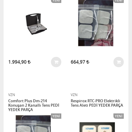
YENI
YENI
1.994,90
664,97
VZN
VZN
Comfort Plus Dm-214
Respirox RTC-PRO Elektrikli
Konuşan 2 Kanallı Tens PEDİ
Tens Aleti PEDİ YEDEK PARÇA
YEDEK PARÇA
YENI
YENI