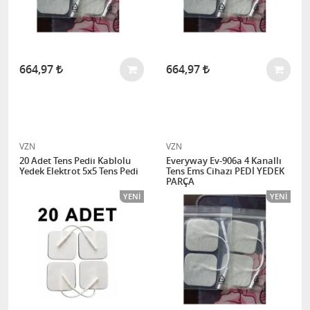
664,97
664,97
VZN
VZN
20 Adet Tens Pediı Kablolu
Everyway Ev-906a 4 Kanallı
Yedek Elektrot 5x5 Tens Pedi
Tens Ems Cihazı PEDİ YEDEK
PARÇA
YENI
YENI