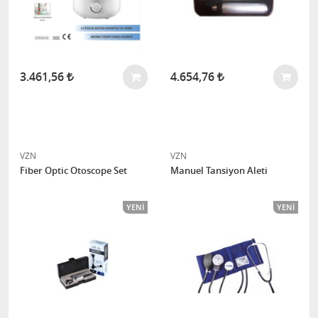
3.461,56
4.654,76
VZN
VZN
Fiber Optic Otoscope Set
Manuel Tansiyon Aleti
YENI
YENI