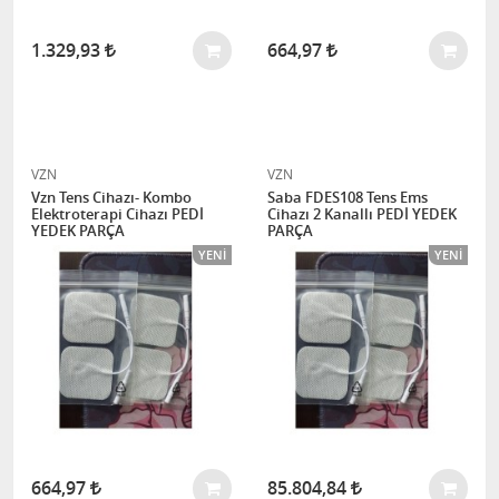
1.329,93
664,97
VZN
VZN
Vzn Tens Cihazı- Kombo
Saba FDES108 Tens Ems
Elektroterapi Cihazı PEDİ
Cihazı 2 Kanallı PEDİ YEDEK
YEDEK PARÇA
PARÇA
YENI
YENI
664,97
85.804,84