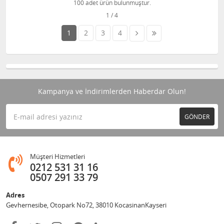
100 adet ürün bulunmuştur.
1
2
3
4
Kampanya ve İndirimlerden Haberdar Olun!
GÖNDER
Müşteri Hizmetleri
0212 531 31 16
0507 291 33 79
Adres
Gevhernesibe, Otopark No72, 38010 KocasinanKayseri