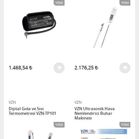
YENI
YENI
1.468,54
2.176,25
VZN
VZN
Dijital Gıda ve Sıvı
VZN Ultrasonik Hava
Termometresi VZN-TP101
Nemlendirici Buhar
Makinesi
YENI
YENI