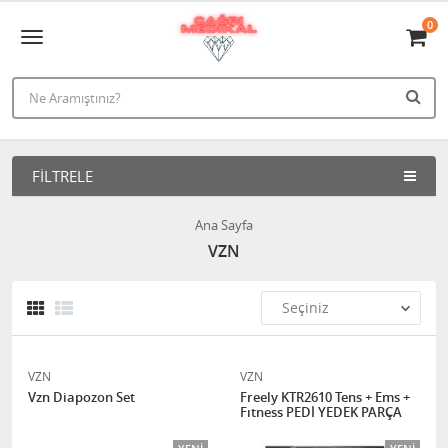
0
FILTRELE
Ana Sayfa
VZN
VZN
VZN
Vzn Diapozon Set
Freely KTR2610 Tens + Ems +
Fıtness PEDİ YEDEK PARÇA