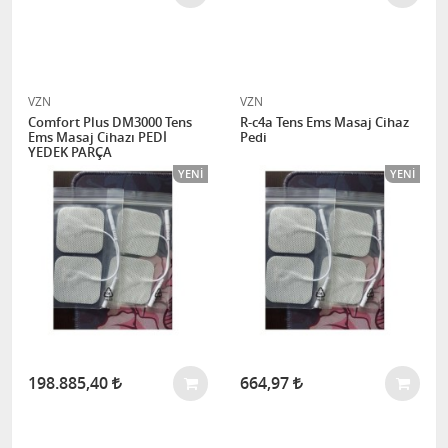
VZN
VZN
Comfort Plus DM3000 Tens
R-c4a Tens Ems Masaj Cihaz
Ems Masaj Cihazı PEDİ
Pedi
YEDEK PARÇA
YENI
YENI
198.885,40
664,97