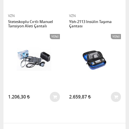
VZN
VZN
Steteskoplu Cırtlı Manuel
Ybh-2113 Insülin Taşıma
Tansiyon Aleti Çantalı
Çantası
YENI
YENI
1.206,30
2.659,87