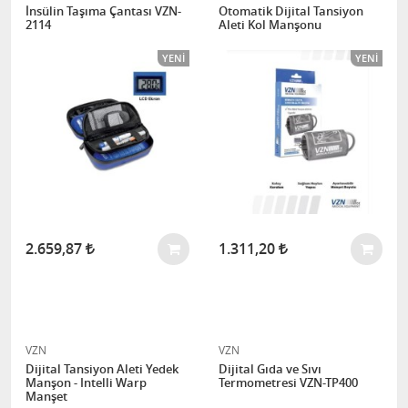
İnsülin Taşıma Çantası VZN-
Otomatik Dijital Tansiyon
2114
Aleti Kol Manşonu
YENI
YENI
2.659,87
1.311,20
VZN
VZN
Dijital Tansiyon Aleti Yedek
Dijital Gıda ve Sıvı
Manşon - Intelli Warp
Termometresi VZN-TP400
Manşet