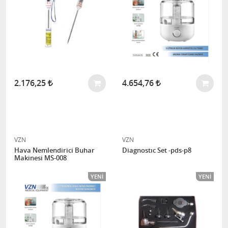
2.176,25
4.654,76
VZN
VZN
Hava Nemlendirici Buhar
Diagnostıc Set -pds-p8
Makinesi MS-008
YENI
YENI