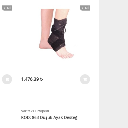
YENI
YENI
1.476,39
Variteks Ortopedi
KOD: 863 Düşük Ayak Desteği