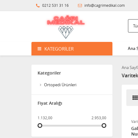
0212 531 31 16
info@cagrimedikal.com
Süspansuvar Külodu
463,28
Medikalcim Klozet
KATEGORILER
Ana 
Tutunma Barı
8.598,47
Ana Sayf
Kategoriler
Varite
Klozet Tutunma Destek
Ortopedi Ürünleri
Barı
11.915,63
Fiyat Aralığı
1.132,00
2.953,00
Bistüri Ucu
Var
Gab
Nu
388,00