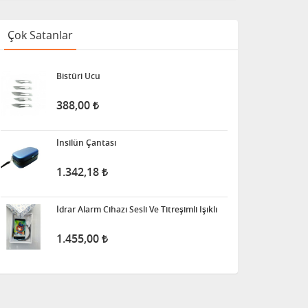
Çok Satanlar
Bistüri Ucu
388,00
İnsilün Çantası
1.342,18
İdrar Alarm Cihazı Sesli Ve Titreşimli Işıklı
1.455,00