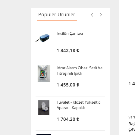
Popüler Ürünler
İnsilün Çantası
1.342,18
İdrar Alarm Cihazı Sesli Ve
Titreşimli Işıklı
1.455,00
1.
Tuvalet - Klozet Yükseltici
Aparat - Kapaklı
1.704,20
Var
Wollex 615 Silikon Göğüs
Protezi
Bağ
Çev
3.397,38