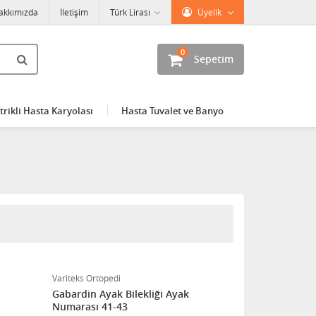
akkımızda
İletişim
Türk Lirası
Üyelik
0
Sepetim
trikli Hasta Karyolası
Hasta Tuvalet ve Banyo
Variteks Ortopedi
Gabardin Ayak Bilekliği Ayak
Numarası 41-43