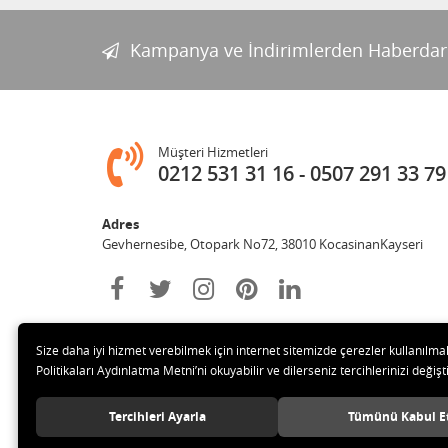
Kampanya ve İndirimlerden Haberdar
Müşteri Hizmetleri
0212 531 31 16
0507 291 33 79
Adres
Gevhernesibe, Otopark No72, 38010 KocasinanKayseri
Size daha iyi hizmet verebilmek için internet sitemizde çerezler kullanılma
Politikaları Aydınlatma Metni’ni okuyabilir ve dilerseniz tercihlerinizi değişti
Tercihleri Ayarla
Tümünü Kabul E
© 2020 Çağrı Medikal Tekerlekli Sandalye Mağazası Tüm hakl