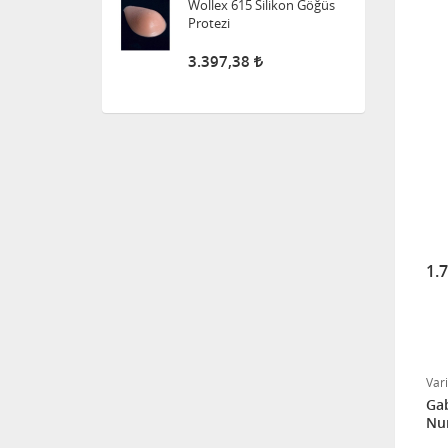
Süspansuvar Külodu
463,28
Medikalcim Klozet
Tutunma Barı
8.598,47
1.
Klozet Tutunma Destek
Barı
11.915,63
Var
Bistüri Ucu
Gab
Nu