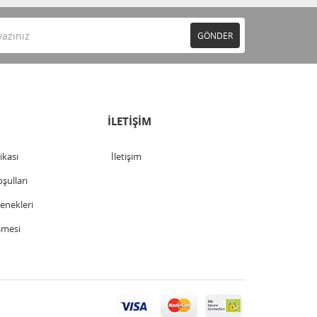
GÖNDER
İLETİŞİM
tikası
İletişim
şulları
nekleri
şmesi