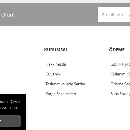
 Olun!
KURUMSAL
ÖDEME
Hakkımızda
Gizlilik Poli
Güvenlik
Kullanım Ko
Teslimat ve İade Şartları
Ödeme Seçe
Kargo Seçenekleri
Satış Sözle
ktadır. Çerez
rebilirsiniz.
t
arı saklıdır.