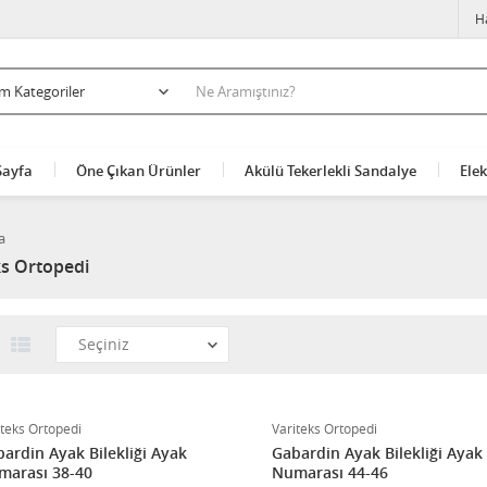
H
Sayfa
Öne Çıkan Ürünler
Akülü Tekerlekli Sandalye
Elek
a
ks Ortopedi
iteks Ortopedi
Variteks Ortopedi
ardin Ayak Bilekliği Ayak
Gabardin Ayak Bilekliği Ayak
marası 38-40
Numarası 44-46