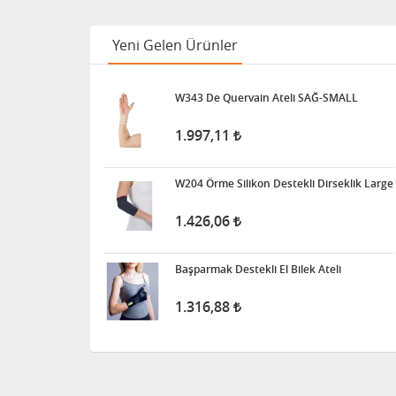
3.397,38
Yeni Gelen Ürünler
Süspansuvar Külodu
W343 De Quervain Ateli SAĞ-SMALL
463,28
1.997,11
Medikalcim Klozet
Tutunma Barı
W204 Örme Silikon Destekli Dirseklik Large
8.598,47
1.426,06
Klozet Tutunma Destek
Başparmak Destekli El Bilek Ateli
Barı
1.316,88
11.915,63