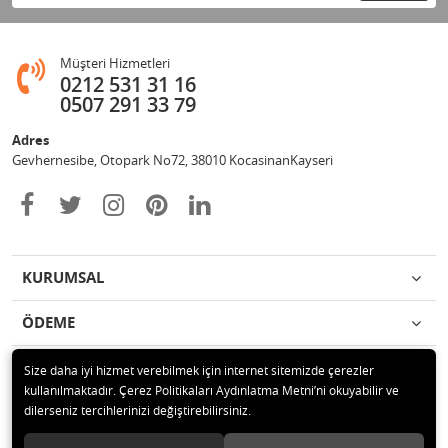
Müşteri Hizmetleri
0212 531 31 16
0507 291 33 79
Adres
Gevhernesibe, Otopark No72, 38010 KocasinanKayseri
KURUMSAL
ÖDEME
İLETİŞİM
Size daha iyi hizmet verebilmek için internet sitemizde çerezler
kullanılmaktadır. Çerez Politikaları Aydınlatma Metni’ni okuyabilir ve
dilerseniz tercihlerinizi değiştirebilirsiniz.
© 2020 Çağrı Medikal Tekerlekli Sandalye Mağazası Tüm hakları saklıdır.